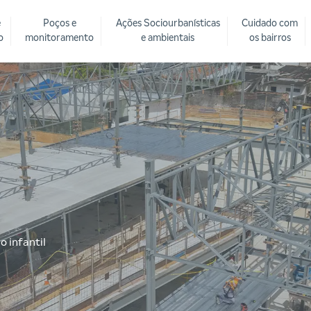
e
Poços e
Ações Sociourbanísticas
Cuidado com
o
monitoramento
e ambientais
os bairros
 infantil