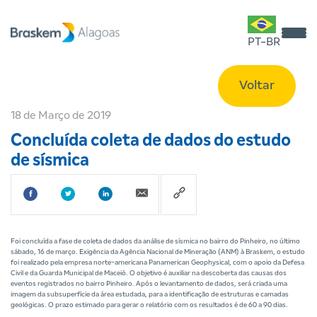
PT-BR
Voltar
18 de Março de 2019
Concluída coleta de dados do estudo
de sísmica
Foi concluída a fase de coleta de dados da análise de sísmica no bairro do Pinheiro, no último
sábado, 16 de março. Exigência da Agência Nacional de Mineração (ANM) à Braskem, o estudo
foi realizado pela empresa norte-americana Panamerican Geophysical, com o apoio da Defesa
Civil e da Guarda Municipal de Maceió. O objetivo é auxiliar na descoberta das causas dos
eventos registrados no bairro Pinheiro. Após o levantamento de dados, será criada uma
imagem da subsuperfície da área estudada, para a identificação de estruturas e camadas
geológicas. O prazo estimado para gerar o relatório com os resultados é de 60 a 90 dias.