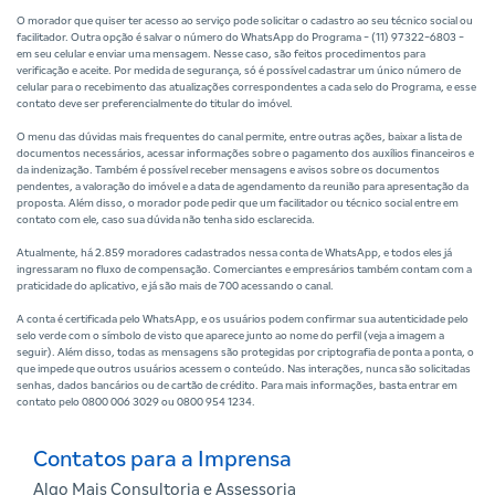
O morador que quiser ter acesso ao serviço pode solicitar o cadastro ao seu técnico social ou
facilitador. Outra opção é salvar o número do WhatsApp do Programa - (11) 97322-6803 -
em seu celular e enviar uma mensagem. Nesse caso, são feitos procedimentos para
verificação e aceite. Por medida de segurança, só é possível cadastrar um único número de
celular para o recebimento das atualizações correspondentes a cada selo do Programa, e esse
contato deve ser preferencialmente do titular do imóvel.
O menu das dúvidas mais frequentes do canal permite, entre outras ações, baixar a lista de
documentos necessários, acessar informações sobre o pagamento dos auxílios financeiros e
da indenização. Também é possível receber mensagens e avisos sobre os documentos
pendentes, a valoração do imóvel e a data de agendamento da reunião para apresentação da
proposta. Além disso, o morador pode pedir que um facilitador ou técnico social entre em
contato com ele, caso sua dúvida não tenha sido esclarecida.
Atualmente, há 2.859 moradores cadastrados nessa conta de WhatsApp, e todos eles já
ingressaram no fluxo de compensação. Comerciantes e empresários também contam com a
praticidade do aplicativo, e já são mais de 700 acessando o canal.
A conta é certificada pelo WhatsApp, e os usuários podem confirmar sua autenticidade pelo
selo verde com o símbolo de visto que aparece junto ao nome do perfil (veja a imagem a
seguir). Além disso, todas as mensagens são protegidas por criptografia de ponta a ponta, o
que impede que outros usuários acessem o conteúdo. Nas interações, nunca são solicitadas
senhas, dados bancários ou de cartão de crédito. Para mais informações, basta entrar em
contato pelo 0800 006 3029 ou 0800 954 1234.
Contatos para a Imprensa
Algo Mais Consultoria e Assessoria