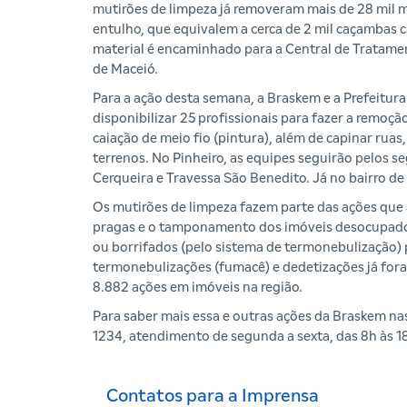
mutirões de limpeza já removeram mais de 28 mil 
entulho, que equivalem a cerca de 2 mil caçambas 
material é encaminhado para a Central de Tratame
de Maceió.
Para a ação desta semana, a Braskem e a Prefeitura
disponibilizar 25 profissionais para fazer a remoçã
caiação de meio fio (pintura), além de capinar ruas,
terrenos. No Pinheiro, as equipes seguirão pelos 
Cerqueira e Travessa São Benedito. Já no bairro d
Os mutirões de limpeza fazem parte das ações que
pragas e o tamponamento dos imóveis desocupados e
ou borrifados (pelo sistema de termonebulização) p
termonebulizações (fumacê) e dedetizações já for
8.882 ações em imóveis na região.
Para saber mais essa e outras ações da Braskem 
1234, atendimento de segunda a sexta, das 8h às 18
Contatos para a Imprensa