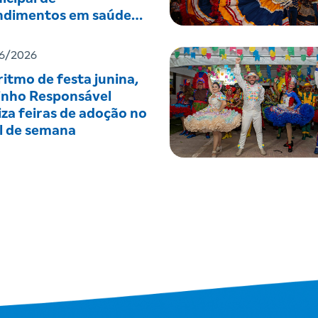
ndimentos em saúde
tal
6/2026
itmo de festa junina,
inho Responsável
iza feiras de adoção no
al de semana