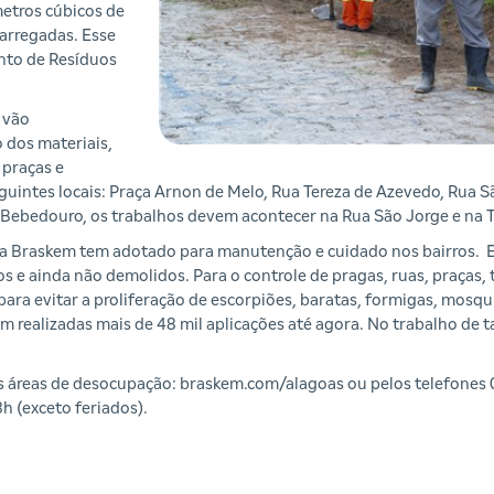
metros cúbicos de
carregadas. Esse
nto de Resíduos
 vão
o dos materiais,
 praças e
seguintes locais: Praça Arnon de Melo, Rua Tereza de Azevedo, Rua
e Bebedouro, os trabalhos devem acontecer na Rua São Jorge e na 
 a Braskem tem adotado para manutenção e cuidado nos bairros. E
 ainda não demolidos. Para o controle de pragas, ruas, praças, 
ara evitar a proliferação de escorpiões, baratas, formigas, mosqui
am realizadas mais de 48 mil aplicações até agora. No trabalho d
nas áreas de desocupação: braskem.com/alagoas ou pelos telefo
h (exceto feriados).