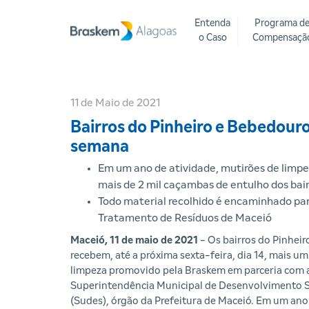
Entenda
Programa d
o Caso
Compensaçã
11 de Maio de 2021
Bairros do Pinheiro e Bebedour
semana
Em um ano de atividade, mutirões de limpe
mais de 2 mil caçambas de entulho dos bai
Todo material recolhido é encaminhado par
Tratamento de Resíduos de Maceió
Maceió, 11 de maio de 2021
- Os bairros do Pinhei
recebem, até a próxima sexta-feira, dia 14, mais u
limpeza promovido pela Braskem em parceria com 
Superintendência Municipal de Desenvolvimento 
(Sudes), órgão da Prefeitura de Maceió. Em um ano 