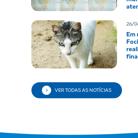
ate
men
26/0
Em r
Foc
real
fin
VER TODAS AS NOTÍCIAS