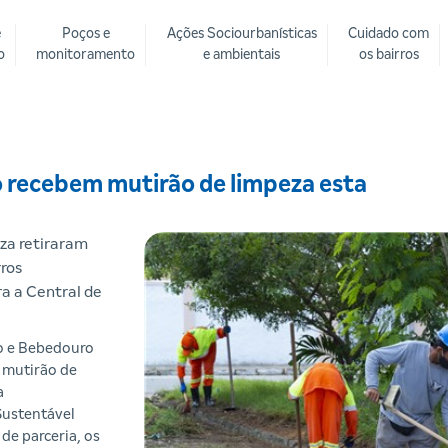
e
Poços e
Ações Sociourbanísticas
Cuidado com
o
monitoramento
e ambientais
os bairros
o recebem mutirão de limpeza esta
za retiraram
rros
a a Central de
ro e Bebedouro
m mutirão de
a
Sustentável
de parceria, os