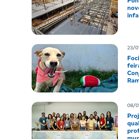
Pon
nov
infa
23/0
Foc
feir
Con
Ram
08/0
Pro
qual
prof
mun