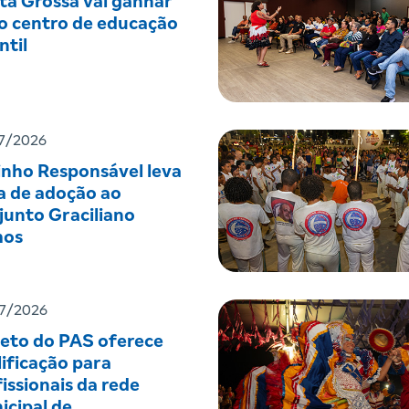
ta Grossa vai ganhar
o centro de educação
ntil
7/2026
inho Responsável leva
a de adoção ao
junto Graciliano
os
7/2026
jeto do PAS oferece
ificação para
issionais da rede
icipal de