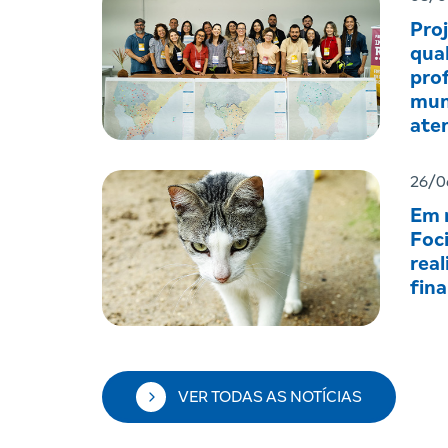
Pro
qual
prof
mun
ate
men
26/0
Em r
Foc
real
fin
VER TODAS AS NOTÍCIAS