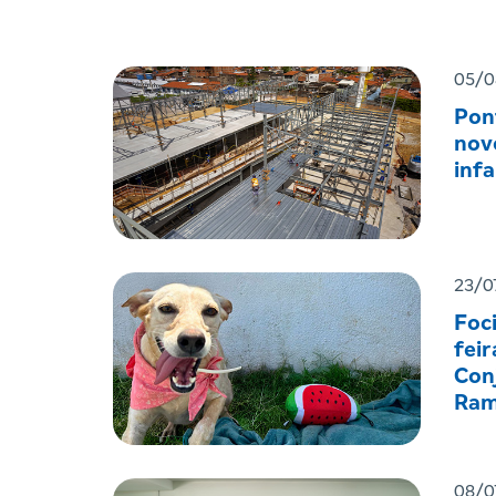
05/0
Pon
nov
infa
23/0
Foc
feir
Con
Ram
08/0