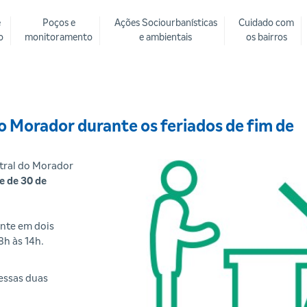
e
Poços e
Ações Sociourbanísticas
Cuidado com
o
monitoramento
e ambientais
os bairros
do Morador durante os feriados de fim de
ntral do Morador
e de 30 de
nte em dois
8h às 14h.
essas duas