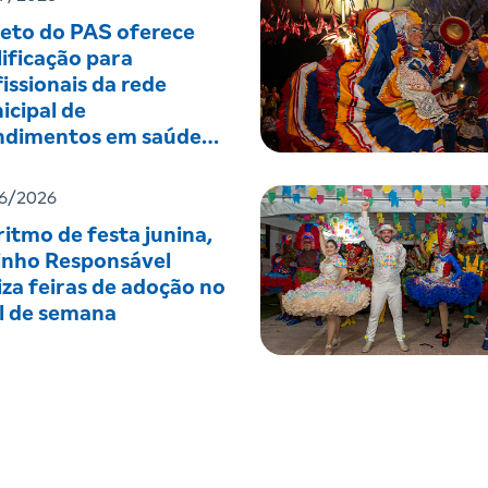
jeto do PAS oferece
ificação para
issionais da rede
icipal de
ndimentos em saúde
tal
6/2026
itmo de festa junina,
inho Responsável
iza feiras de adoção no
al de semana