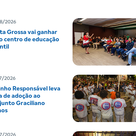
8/2026
ta Grossa vai ganhar
o centro de educação
ntil
7/2026
inho Responsável leva
a de adoção ao
junto Graciliano
os
7/2026