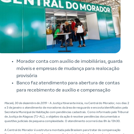
Morador conta com auxílio de imobiliárias, guarda
móveis e empresas de mudança para realocação
provisória
Banco faz atendimento para abertura de contas
para recebimento de auxílio e compensação
Maceió, 30 de dezembro de 2019
- A Justiça Itinerante inicia, na Central do Morador, nos dias 2
e 3 de janeiro o atendimento de moradores da área de resguardo e encosta identificados pela
Secretaria Municipal de Habitação com pendências cadastrais. Como informado pelo Tribunal
de Justiça de Alagoas (TJ-AL), o objetivo da ação é resolver pendências documentais e
questões judiciais de pequena complexidade. O atendimento ocorrerá das 8h às 13h30.
A Central do Morador é a estrutura montada pela Braskem para tratar de compensação