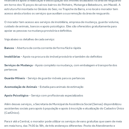
financeira e apoio à realocação e desocupação dos imóveis localizados na área de resguardo
em torno dos 15 poços de sal nos bairros do Pinheiro, Mutange e Bebedouro, em Maceió. A
estrutura foi montada no Ginásio do Sesi, no Trapiche da Barra, e no local o morador tem
acesso ainda a todos os serviços que auxiliam a sua remoção da área de resguardo.
O morador tem acesso aos serviços de imobiliária, empresa de mudança, guarda-volume,
cuidado de animais, bancos e apoio psicológico. Eles são oferecidos gratuitamente para
apoiar as pessoas na mudança provisória e definitiva.
Veja abaixo os detalhes de cada serviço:
Bancos
- Abertura de conta corrente de forma fácil e rápida
Imobiliárias
- Apoio na procura do imóvel provisório e também do definitivo
Serviços de Mudança
- Apoio completo na mudança, com embalagem e transporte dos
pertences
Guarda-Móveis
- Serviço de guarda-móveis para os pertences
Acomodação de Animais
- Estadia para animais de estimação
Apoio Psicológico
- Serviço com profissionais especializados
Além desses serviços, a Secretaria de Municipal de Assistência Social (Semas) disponibilizou
assistentes sociais para apoio à população e apoio à inscrição e atualização do Cadastro Único
(CadÚnico).
Para ir até a Central, o morador pode utilizar os serviços de vans gratuitas que saem de meia
em meia hora, das 7h30 às 18h, de três endereços diferentes: Posto de Atendimento e