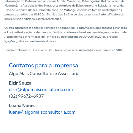
Informação do Pinheiro na rua Coronel Aurélio Mousinho, 16 (antiga Rua Djalma Barreto de
Menezes); na Associação dos Moradores e Amigos de Bebedouro e no Estacionamento da
Casa de Repouso Ulisses Pernambucano, no Mutange. As vans voltam da Central para os
pontos de partida das 8h30 às 19h. Nos dias 2 e 3, o serviço de vans será intensificado e os
locais de saída adicionais serão informados.
Outras informações sobre os serviços disponíveis no Programa de Compensação Financeira
e Apoio à Realocação podem ser conferidos no site www.braskem.com/alagoas, no Posto de
Atendimento e Informação do Pinheiro ou pelo telefone 0800-006-3029, que recebe
ligações gratuitas também de celulares.
Central do Morador - Ginásio do Sesi, Trapiche da Barra. Avenida Siqueira Campos, 1.900
Contatos para a Imprensa
Algo Mais Consultoria e Assessoria
Elzir Souza
elzir@algomaisconsultoria.com
(82) 99672-6937
Luana Nunes
luana@algomaisconsultoria.com