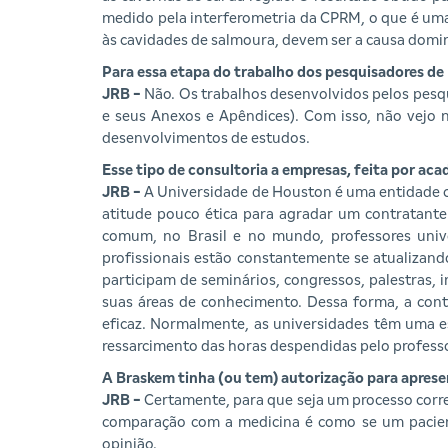
medido pela interferometria da CPRM, o que é um
às cavidades de salmoura, devem ser a causa domi
Para essa etapa do trabalho dos pesquisadores de
JRB -
Não. Os trabalhos desenvolvidos pelos pes
e seus Anexos e Apêndices). Com isso, não vejo n
desenvolvimentos de estudos.
Esse tipo de consultoria a empresas, feita por a
JRB -
A Universidade de Houston é uma entidade c
atitude pouco ética para agradar um contratante.
comum, no Brasil e no mundo, professores unive
profissionais estão constantemente se atualizand
participam de seminários, congressos, palestras, 
suas áreas de conhecimento. Dessa forma, a contr
eficaz. Normalmente, as universidades têm uma es
ressarcimento das horas despendidas pelo professo
A Braskem tinha (ou tem) autorização para aprese
JRB -
Certamente, para que seja um processo corret
comparação com a medicina é como se um pacient
opinião.