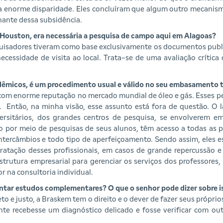
a enorme disparidade. Eles concluíram que algum outro mecanis
nante dessa subsidência.
 Houston, era necessária a pesquisa de campo aqui em Alagoas?
quisadores tiveram como base exclusivamente os documentos publ
ecessidade de visita ao local. Trata-se de uma avaliação crític
cadêmicos, é um procedimento usual e válido no seu embasamento 
om enorme reputação no mercado mundial de óleo e gás. Esses p
 Então, na minha visão, esse assunto está fora de questão. O l
rsitários, dos grandes centros de pesquisa, se envolverem em 
o por meio de pesquisas de seus alunos, têm acesso a todas as p
intercâmbios e todo tipo de aperfeiçoamento. Sendo assim, eles 
atação desses profissionais, em casos de grande repercussão e 
trutura empresarial para gerenciar os serviços dos professores,
r na consultoria individual.
ntar estudos complementares? O que o senhor pode dizer sobre i
o e justo, a Braskem tem o direito e o dever de fazer seus própri
e recebesse um diagnóstico delicado e fosse verificar com ou