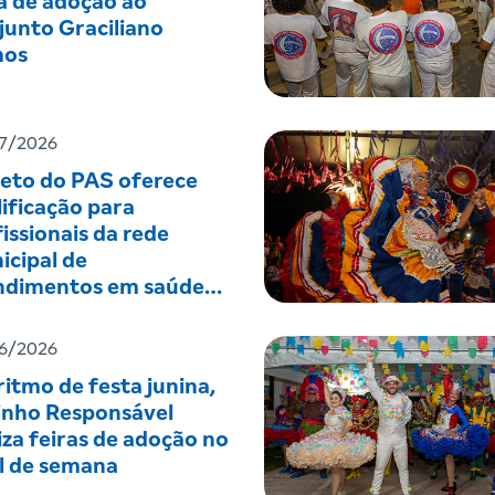
a de adoção ao
junto Graciliano
os
7/2026
jeto do PAS oferece
ificação para
issionais da rede
icipal de
ndimentos em saúde
tal
6/2026
itmo de festa junina,
inho Responsável
iza feiras de adoção no
al de semana