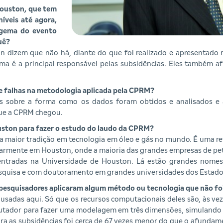
Houston, que tem
íveis até agora,
l-gema do evento
quê?
 dizem que não há, diante do que foi realizado e apresentado n
ema é a principal responsável pelas subsidências. Eles também a
e falhas na metodologia aplicada pela CPRM?
cas sobre a forma como os dados foram obtidos e analisados 
que a CPRM chegou.
uston para fazer o estudo do laudo da CPRM?
a maior tradição em tecnologia em óleo e gás no mundo. É uma ref
cularmente em Houston, onde a maioria das grandes empresas de pe
centradas na Universidade de Houston. Lá estão grandes nomes 
esquisa e com doutoramento em grandes universidades dos Estado
s pesquisadores aplicaram algum método ou tecnologia que não fo
 usadas aqui. Só que os recursos computacionais deles são, às vez
tador para fazer uma modelagem em três dimensões, simulando
para as subsidências foi cerca de 67 vezes menor do que o afundam