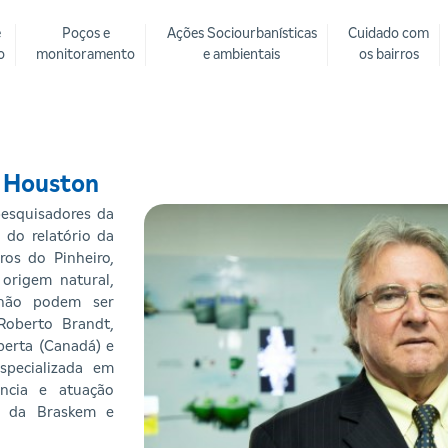
e
Poços e
Ações Sociourbanísticas
Cuidado com
o
monitoramento
e ambientais
os bairros
e Houston
esquisadores da
 do relatório da
os do Pinheiro,
origem natural,
 não podem ser
Roberto Brandt,
berta (Canadá) e
specializada em
ncia e atuação
co da Braskem e