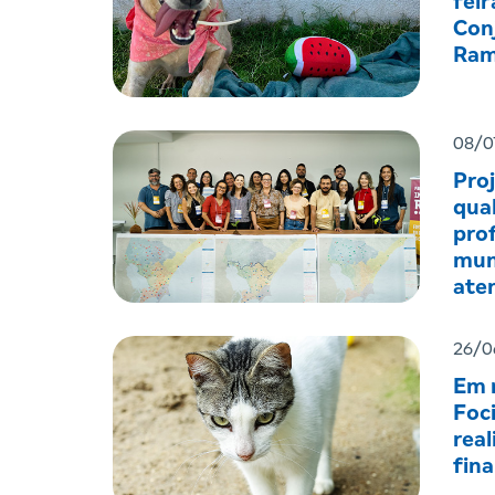
feir
Con
Ram
08/0
Pro
qual
prof
mun
ate
men
26/0
Em r
Foc
real
fin