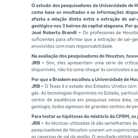
O estudo dos pesquisadores da Universidade de 
como base os resultados e as informações dispon
afasta a relação direta entre a extração de sa
geológico nos 3 bairros da capital alagoana. Por 
José Roberto Brandt -
Os professores de Houston
suficientes para afirmar que a extração de sal-g
envolvidos com mais responsabilidade.
Na avaliação dos pesquisadores de Houston, houv
JRB -
Sim, eles apresentam uma série de críti
disponíveis, não há como chegar às conclusões a 
Por que a Braskem escolheu a Universidade de Ho
JRB -
O Texas é o estado dos Estados Unidos com 
gás. As tecnologias disponíveis no Estado, parti
centro de excelência em pesquisas nessa área, 
geologia, todos egressos de grandes centros de p
Para testar as hipóteses do relatório da CPRM, o
JRB -
As técnicas utilizadas lá são semelhantes às
pesquisadores de Houston usaram um supercompu
as cavernas de sal da região. O resultado obtido 