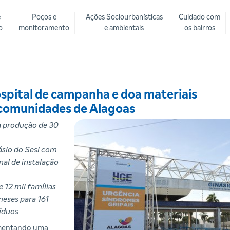
e
Poços e
Ações Sociourbanísticas
Cuidado com
o
monitoramento
e ambientais
os bairros
spital de campanha e doa materiais
e comunidades de Alagoas
ra produção de 30
sio do Sesi com
nal de instalação
 12 mil famílias
meses para 161
íduos
lementando uma