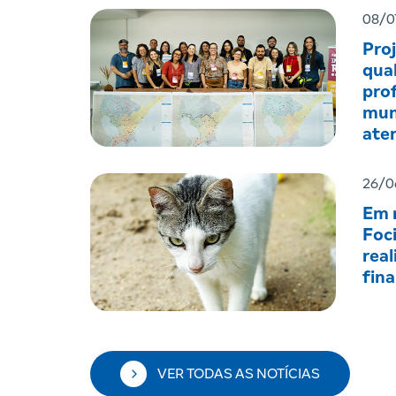
08/0
Pro
qual
prof
mun
ate
men
26/0
Em r
Foc
real
fin
VER TODAS AS NOTÍCIAS