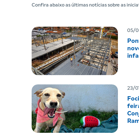
Confira abaixo as últimas notícias sobre as inic
05/0
Pon
nov
infa
23/0
Foc
feir
Con
Ram