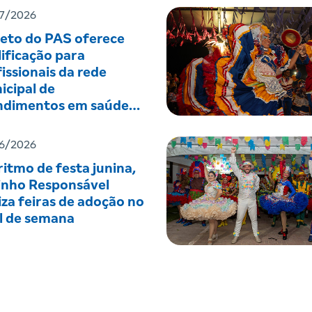
7/2026
jeto do PAS oferece
ificação para
issionais da rede
icipal de
ndimentos em saúde
tal
6/2026
itmo de festa junina,
inho Responsável
iza feiras de adoção no
al de semana