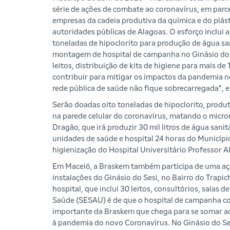
série de ações de combate ao coronavírus, em parc
empresas da cadeia produtiva da química e do plást
autoridades públicas de Alagoas. O esforço inclui 
toneladas de hipoclorito para produção de água san
montagem de hospital de campanha no Ginásio do
leitos, distribuição de kits de higiene para mais de
contribuir para mitigar os impactos da pandemia no
rede pública de saúde não fique sobrecarregada", e
Serão doadas oito toneladas de hipoclorito, produ
na parede celular do coronavírus, matando o micror
Dragão, que irá produzir 30 mil litros de água san
unidades de saúde e hospital 24 horas do Municíp
higienização do Hospital Universitário Professor 
Em Maceió, a Braskem também participa de uma aç
instalações do Ginásio do Sesi, no Bairro do Trapi
hospital, que inclui 30 leitos, consultórios, salas
Saúde (SESAU) é de que o hospital de campanha come
importante da Braskem que chega para se somar ao
à pandemia do novo Coronavírus. No Ginásio do Se