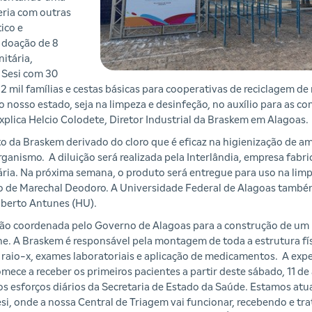
eria com outras
ico e
a doação de 8
itária,
 Sesi com 30
 12 mil famílias e cestas básicas para cooperativas de reciclagem de
 nosso estado, seja na limpeza e desinfeção, no auxílio para as 
xplica Helcio Colodete, Diretor Industrial da Braskem em Alagoas.
to da Braskem derivado do cloro que é eficaz na higienização de 
ganismo. A diluição será realizada pela Interlândia, empresa fabr
itária. Na próxima semana, o produto será entregue para uso na lim
io de Marechal Deodoro. A Universidade Federal de Alagoas també
Alberto Antunes (HU).
ão coordenada pelo Governo de Alagoas para a construção de um
che. A Braskem é responsável pela montagem de toda a estrutura fís
 de raio-x, exames laboratoriais e aplicação de medicamentos. A exp
ce a receber os primeiros pacientes a partir deste sábado, 11 de 
s esforços diários da Secretaria de Estado da Saúde. Estamos a
si, onde a nossa Central de Triagem vai funcionar, recebendo e t