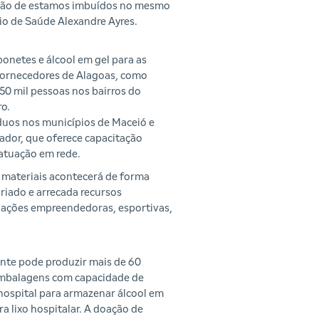
ação de estamos imbuídos no mesmo
rio de Saúde Alexandre Ayres.
onetes e álcool em gel para as
 fornecedores de Alagoas, como
50 mil pessoas nos bairros do
ro.
íduos nos municípios de Maceió e
zador, que oferece capacitação
 atuação em rede.
 materiais acontecerá de forma
ariado e arrecada recursos
e ações empreendedoras, esportivas,
nte pode produzir mais de 60
 embalagens com capacidade de
m hospital para armazenar álcool em
ra lixo hospitalar. A doação de