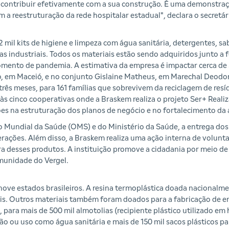
m contribuir efetivamente com a sua construção. É uma demonstr
 a reestruturação da rede hospitalar estadual", declara o secretá
il kits de higiene e limpeza com água sanitária, detergentes, sab
 industriais. Todos os materiais estão sendo adquiridos junto a
mento de pandemia. A estimativa da empresa é impactar cerca de 
, em Maceió, e no conjunto Gislaine Matheus, em Marechal Deodo
rês meses, para 161 famílias que sobrevivem da reciclagem de res
às cinco cooperativas onde a Braskem realiza o projeto Ser+ Reali
ições na estruturação dos planos de negócio e no fortalecimento da
Mundial da Saúde (OMS) e do Ministério da Saúde, a entrega dos
merações. Além disso, a Braskem realiza uma ação interna de volunt
a desses produtos. A instituição promove a cidadania por meio d
omunidade do Vergel.
ve estados brasileiros. A resina termoplástica doada nacionalme
ais. Outros materiais também foram doados para a fabricação de
l, para mais de 500 mil almotolias (recipiente plástico utilizado e
ição ou uso como água sanitária e mais de 150 mil sacos plásticos pa