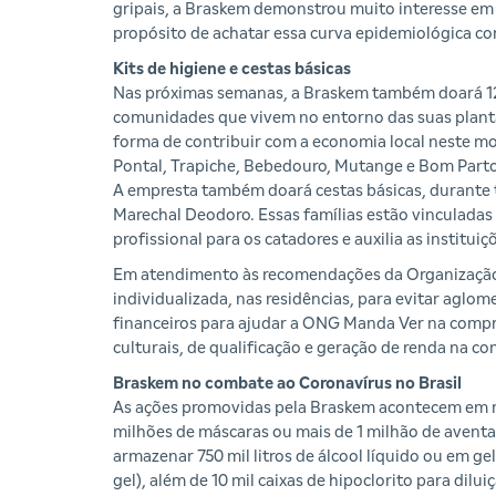
gripais, a Braskem demonstrou muito interesse e
propósito de achatar essa curva epidemiológica com
Kits de higiene e cestas básicas
Nas próximas semanas, a Braskem também doará 12 m
comunidades que vivem no entorno das suas plantas
forma de contribuir com a economia local neste mo
Pontal, Trapiche, Bebedouro, Mutange e Bom Parto
A empresta também doará cestas básicas, durante t
Marechal Deodoro. Essas famílias estão vinculadas 
profissional para os catadores e auxilia as institu
Em atendimento às recomendações da Organização 
individualizada, nas residências, para evitar aglo
financeiros para ajudar a ONG Manda Ver na compr
culturais, de qualificação e geração de renda na c
Braskem no combate ao Coronavírus no Brasil
As ações promovidas pela Braskem acontecem em no
milhões de máscaras ou mais de 1 milhão de avent
armazenar 750 mil litros de álcool líquido ou em ge
gel), além de 10 mil caixas de hipoclorito para dilu