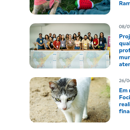
Ram
08/0
Pro
qual
prof
mun
ate
men
26/0
Em r
Foc
real
fin