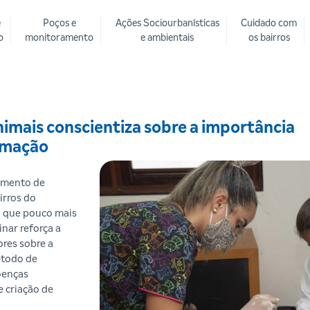
e
Poços e
Ações Sociourbanísticas
Cuidado com
o
monitoramento
e ambientais
os bairros
mais conscientiza sobre a importância
timação
amento de
irros do
a que pouco mais
nar reforça a
ores sobre a
étodo de
oenças
e criação de