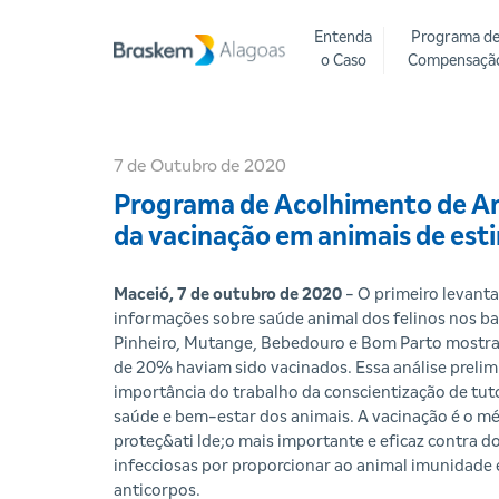
Entenda
Programa d
o Caso
Compensaçã
7 de Outubro de 2020
Programa de Acolhimento de Ani
da vacinação em animais de es
Maceió, 7 de outubro de 2020
- O primeiro levant
informações sobre saúde animal dos felinos nos ba
Pinheiro, Mutange, Bebedouro e Bom Parto mostr
de 20% haviam sido vacinados. Essa análise prelimi
importância do trabalho da conscientização de tut
saúde e bem-estar dos animais. A vacinação é o m
proteç&ati lde;o mais importante e eficaz contra d
infecciosas por proporcionar ao animal imunidade 
anticorpos.