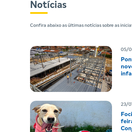
Notícias
Confira abaixo as últimas notícias sobre as inic
05/0
Pon
nov
infa
23/0
Foc
feir
Con