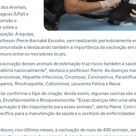
 dos Animais,
agoas (Ufal) e
tensão e
r sobre a
upação. A equipe,
ofessor Pierre Barnabé Escodro, vem realizando periodicamente ev
 comunidade e destacando também a importância da vacinação em cã
omuns entre os moradores locais.
vacinação desses animais de estimação traz riscos também à saúde
atória nacionalmente", destaca o professor Pierre. As doenças ma
arvovirose, Hepatite infecciosa, Cinomose, Coronavírus, Parainflue
nia, Rinotraqueite, Calicivirose, Leucemia Felina e Raiva.
iar conforme o tipo de criação. Ainda assim, algumas vacinas são e
no, Encefalomielite e Rinopneumonite. "Essas doenças têm uma alta
acinação é tão importante para esses animais", alerta Pierre. Com 
cífico para a manutenção da saúde e o controle de enfermidades 
douro, nos últimos meses, a vacinação de mais de 400 animais, se