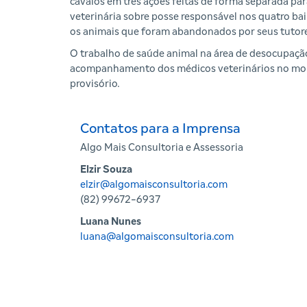
cavalos em três ações feitas de forma separada par
veterinária sobre posse responsável nos quatro b
os animais que foram abandonados por seus tutor
O trabalho de saúde animal na área de desocupaçã
acompanhamento dos médicos veterinários no mome
provisório.
Contatos para a Imprensa
Algo Mais Consultoria e Assessoria
Elzir Souza
elzir@algomaisconsultoria.com
(82) 99672-6937
Luana Nunes
luana@algomaisconsultoria.com