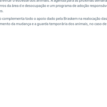
a evitar o estresse dos animais. A agenda para as próximas seman
airros da área d e desocupação e um programa de adoção responsá
es.
o complementa todo o apoio dado pela Braskem na realocação das 
nto da mudança e a guarda temporária dos animais, no caso de