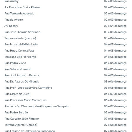
Rua Anahy
02 e 03 de março
Av. Francisco Freire Ribeiro
02 e 03 de março
Rua Teresa de Azevedo
02 e 03 de março
Rua do Aterro
02 e 03 de março
Av. Rotary
03 e 04 de março
Rua José Dionísio Sobrinho
03 e 04 de março
Terreno aberto (campo)
03 e 04 de março
Rua Industrial Mário Leão
04 e 05 de março
Rua Hugo Correia Paes
04 e 05 de março
Travessa Belo Horizonte
04 e 05 de março
Rua Pedro Viana
04 e 05 de março
Rua Sabino Romariz
04 e 05 de março
Rua José Augusto Bezerra
04 e 05 de março
Rua Dr. Passos De Miranda
05 e 06 de março
Rua Prof. Jose da Silveira Carmerino
05 e 06 de março
Rua Clarencio Jucá
06 e 07 de março
Rua Professor Mário Marroquim
06 e 07 de março
Alameda Dr. Claudenor de Albuquerque Sampaio
06 e 07 de março
Rua Pedro Beltrão
07 e 08 de março
Rua Carteiro João Firmino
07 e 08 de março
Terreno Aberto (Campo)
07 e 08 de março
Rua Erasmo de Palmeira da Porangaba
07 e 08 de março