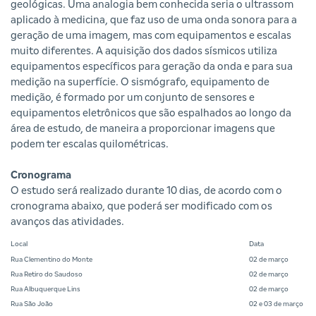
geológicas. Uma analogia bem conhecida seria o ultrassom
aplicado à medicina, que faz uso de uma onda sonora para a
geração de uma imagem, mas com equipamentos e escalas
muito diferentes. A aquisição dos dados sísmicos utiliza
equipamentos específicos para geração da onda e para sua
medição na superfície. O sismógrafo, equipamento de
medição, é formado por um conjunto de sensores e
equipamentos eletrônicos que são espalhados ao longo da
área de estudo, de maneira a proporcionar imagens que
podem ter escalas quilométricas.
Cronograma
O estudo será realizado durante 10 dias, de acordo com o
cronograma abaixo, que poderá ser modificado com os
avanços das atividades.
Local
Data
Rua Clementino do Monte
02 de março
Rua Retiro do Saudoso
02 de março
Rua Albuquerque Lins
02 de março
Rua São João
02 e 03 de março