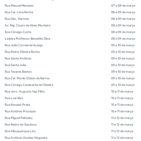
Rua Manuel Menezes
07 e 08 de março
Rua Cel. Lima Rocha
08 e 09 de março
Rua Gen. Hermes
08 e 09 de março
Av. Maj. Cícero de Góes Monteiro
08 e 09 de março
Rua Cônego Costa
08 e 09 de março
Ladeira Professor Benedito Silva
08 e 09 de março
Rua João Correia de Araújo
09 e 10 de março
Rua Pedro Oliveira Rocha
09 e 10 de março
Rua Santo Antônio
09 e 10 de março
Rua Santa Julia
09 e 10 de março
Rua Tavares Bastos
09 e 10 de março
Rua Cel. Murilo Otávio de Barros
09 e 10 de março
Rua Cônego Cavalcante de Oliveira
09 e 10 de março
Rua Jorn. Augusto Vaz Filho
10 e 11 de março
Rua Luiz Rizo
10 e 11 de março
Rua Rosalvo Prata
10 e 11 de março
Rua Antônio Procópio
10 e 11 de março
Rua Miguel Palmeira
11 e 12 de março
Rua Retiro do Saudoso
11 e 12 de março
Rua Albuquerque Lins
11 e 12 de março
Rua Antônio Guedes Nogueira
11 e 12 de março