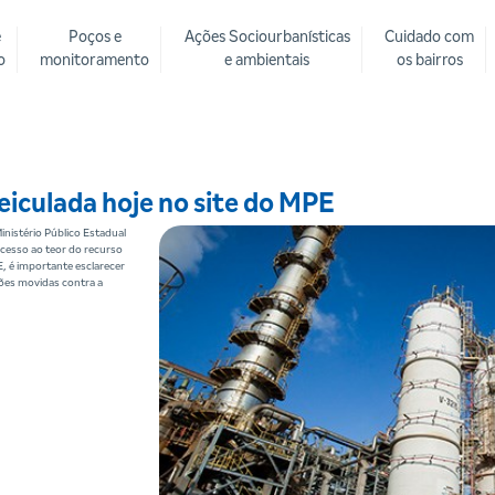
e
Poços e
Ações Sociourbanísticas
Cuidado com
o
monitoramento
e ambientais
os bairros
eiculada hoje no site do MPE
nistério Público Estadual
acesso ao teor do recurso
 é importante esclarecer
ões movidas contra a