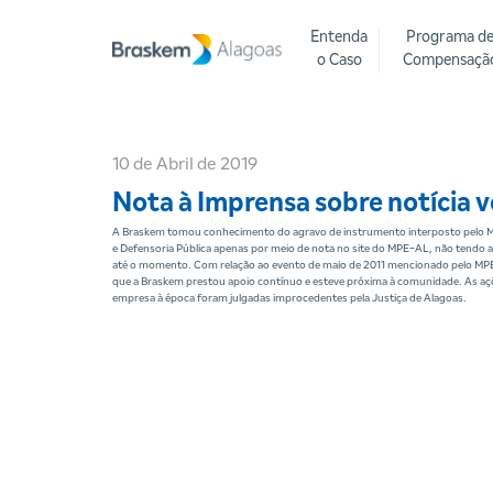
Entenda
Programa d
o Caso
Compensaçã
10 de Abril de 2019
Nota à Imprensa sobre notícia v
A Braskem tomou conhecimento do agravo de instrumento interposto pelo Mi
e Defensoria Pública apenas por meio de nota no site do MPE-AL, não tendo 
até o momento. Com relação ao evento de maio de 2011 mencionado pelo MPE,
que a Braskem prestou apoio contínuo e esteve próxima à comunidade. As aç
empresa à época foram julgadas improcedentes pela Justiça de Alagoas.