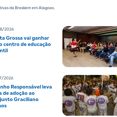
iativas da Braskem em Alagoas.
8/2026
ta Grossa vai ganhar
o centro de educação
ntil
7/2026
inho Responsável leva
a de adoção ao
junto Graciliano
os