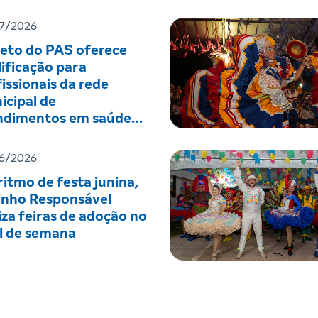
7/2026
jeto do PAS oferece
ificação para
issionais da rede
icipal de
ndimentos em saúde
tal
6/2026
itmo de festa junina,
inho Responsável
iza feiras de adoção no
al de semana