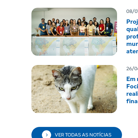
08/0
Pro
qual
prof
mun
ate
men
26/0
Em r
Foc
real
fin
VER TODAS AS NOTÍCIAS