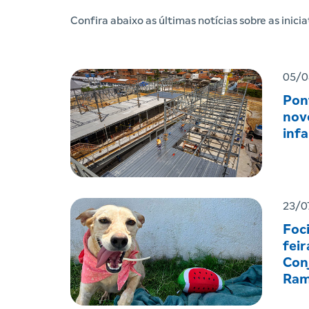
Confira abaixo as últimas notícias sobre as inic
05/0
Pon
nov
infa
23/0
Foc
feir
Con
Ram