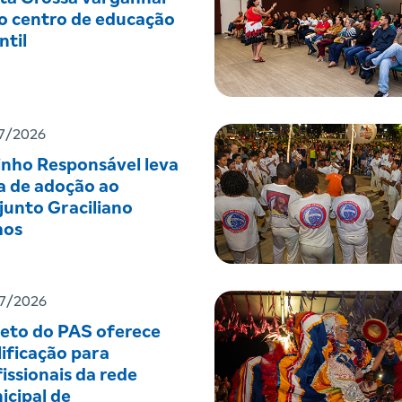
o centro de educação
ntil
7/2026
inho Responsável leva
a de adoção ao
junto Graciliano
os
7/2026
jeto do PAS oferece
ificação para
issionais da rede
icipal de