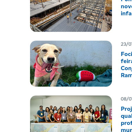
nov
infa
23/0
Foc
feir
Con
Ram
08/0
Pro
qual
prof
mun