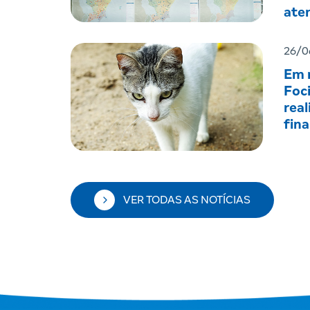
ate
men
26/0
Em r
Foc
real
fin
VER TODAS AS NOTÍCIAS