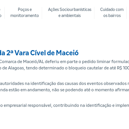
e
Poços e
Ações Sociourbanísticas
Cuidado com
o
monitoramento
e ambientais
os bairros
a 2ª Vara Cível de Maceió
 Comarca de Maceió/AL deferiu em parte o pedido liminar formulad
o de Alagoas, tendo determinado o bloqueio cautelar de até R$ 100
autoridades na identificação das causas dos eventos observados n
ainda estão em andamento, não se podendo até o momento afirmar
 empresarial responsável, contribuindo na identificação e imple