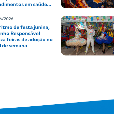
ndimentos em saúde
tal
6/2026
itmo de festa junina,
inho Responsável
iza feiras de adoção no
al de semana