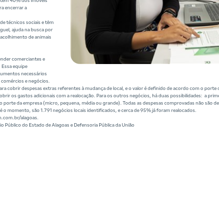
 tem 40% dos imóveis
ra encerrar a
e técnicos sociais e têm
uguel, ajuda na busca por
e acolhimento de animais
nder comerciantes e
 Essa equipe
ocumentos necessários
s comércios e negócios.
 cobrir despesas extras referentes à mudança de local, e o valor é definido de acordo com o port
cobrir os gastos adicionais com a realocação. Para os outros negócios, há duas possibilidades: a pr
om o porte da empresa (micro, pequena, média ou grande). Todas as despesas comprovadas não são d
é o momento, são 1.791 negócios locais identificados, e cerca de 95% já foram realocados.
m.com.br/alagoas.
rio Público do Estado de Alagoas e Defensoria Pública da União