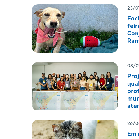
23/0
Foc
feir
Con
Ram
08/0
Pro
qual
prof
mun
ate
men
26/0
Em r