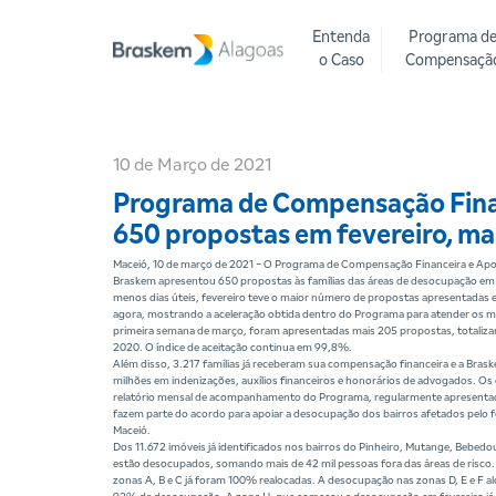
Entenda
Programa d
o Caso
Compensaçã
10 de Março de 2021
Programa de Compensação Finan
650 propostas em fevereiro, m
Maceió, 10 de março de 2021 - O Programa de Compensação Financeira e Apo
Braskem apresentou 650 propostas às famílias das áreas de desocupação e
menos dias úteis, fevereiro teve o maior número de propostas apresentadas
agora, mostrando a aceleração obtida dentro do Programa para atender os m
primeira semana de março, foram apresentadas mais 205 propostas, totalizan
2020. O índice de aceitação continua em 99,8%.
Além disso, 3.217 famílias já receberam sua compensação financeira e a Bra
milhões em indenizações, auxílios financeiros e honorários de advogados. O
relatório mensal de acompanhamento do Programa, regularmente apresentad
fazem parte do acordo para apoiar a desocupação dos bairros afetados pelo
Maceió.
Dos 11.672 imóveis já identificados nos bairros do Pinheiro, Mutange, Bebedo
estão desocupados, somando mais de 42 mil pessoas fora das áreas de risco. 
zonas A, B e C já foram 100% realocadas. A desocupação nas zonas D, E e F a