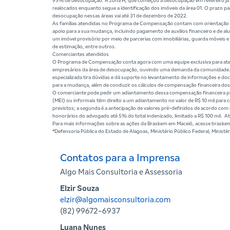
93% de desocupação. A zona H, que começou a desocupação em fevereiro já
realocados enquanto segue a identificação dos imóveis da área 01. O prazo pa
desocupação nessas áreas vai até 31 de dezembro de 2022.
As famílias atendidas no Programa de Compensação contam com orientação d
apoio para a sua mudança, incluindo pagamento de auxílios financeiro e de al
um imóvel provisório por meio de parcerias com imobiliárias, guarda móveis 
de estimação, entre outros.
Comerciantes atendidos
O Programa de Compensação conta agora com uma equipe exclusiva para ate
empresários da área de desocupação, ouvindo uma demanda da comunidade.
especializada tira dúvidas e dá suporte no levantamento de informações e d
para a mudança, além de conduzir os cálculos de compensação financeira do
O comerciante pode pedir um adiantamento dessa compensação financeira para
(MEI) ou informais têm direito a um adiantamento no valor de R$ 10 mil para 
previstos; a segunda é a antecipação de valores pré-definidos de acordo c
honorários do advogado até 5% do total indenizado, limitado a R$ 100 mil. At
Para mais informações sobre as ações da Braskem em Maceió, acesse braske
*Defensoria Pública do Estado de Alagoas, Ministério Público Federal, Ministé
Contatos para a Imprensa
Algo Mais Consultoria e Assessoria
Elzir Souza
elzir@algomaisconsultoria.com
(82) 99672-6937
Luana Nunes