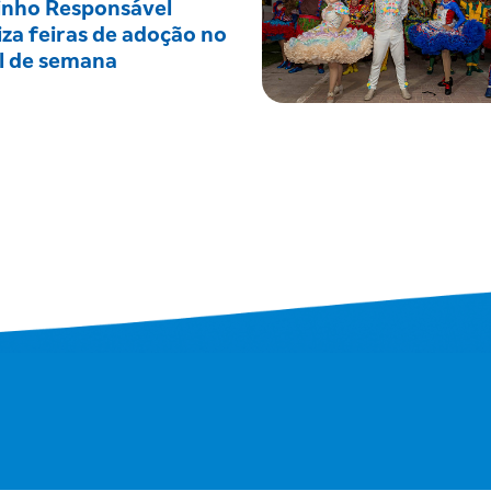
inho Responsável
iza feiras de adoção no
al de semana