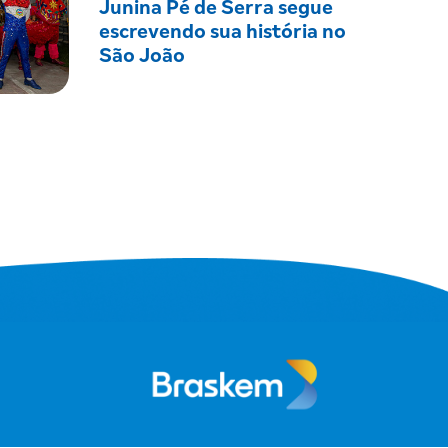
Junina Pé de Serra segue
escrevendo sua história no
São João