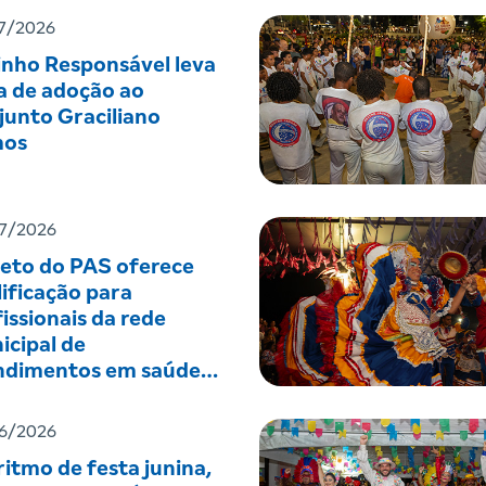
7/2026
inho Responsável leva
a de adoção ao
junto Graciliano
os
7/2026
jeto do PAS oferece
ificação para
issionais da rede
icipal de
ndimentos em saúde
tal
6/2026
itmo de festa junina,