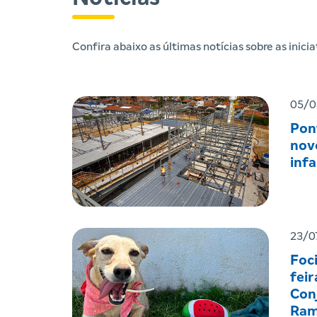
Confira abaixo as últimas notícias sobre as inic
05/0
Pon
nov
infa
23/0
Foc
feir
Con
Ram