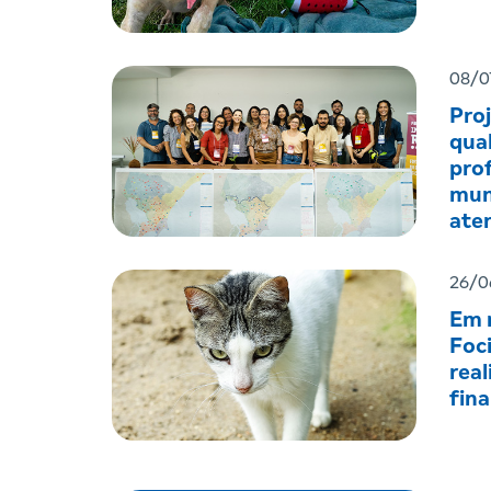
08/0
Pro
qual
prof
mun
ate
men
26/0
Em r
Foc
real
fin