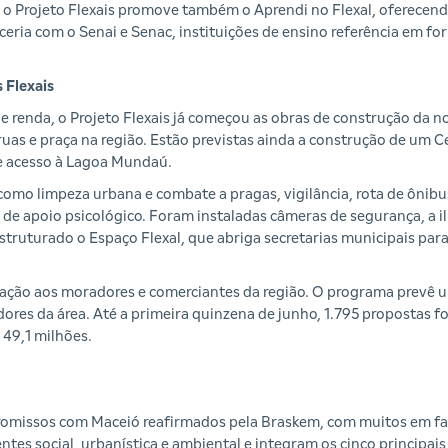
, o Projeto Flexais promove também o Aprendi no Flexal, oferecen
ria com o Senai e Senac, instituições de ensino referência em fo
 Flexais
 renda, o Projeto Flexais já começou as obras de construção da n
ruas e praça na região. Estão previstas ainda a construção de um C
de acesso à Lagoa Mundaú.
mo limpeza urbana e combate a pragas, vigilância, rota de ônibus 
o de apoio psicológico. Foram instaladas câmeras de segurança, a 
truturado o Espaço Flexal, que abriga secretarias municipais para
ção aos moradores e comerciantes da região. O programa prevê u
ores da área. Até a primeira quinzena de junho, 1.795 propostas f
 49,1 milhões.
mpromissos com Maceió reafirmados pela Braskem, com muitos em fa
es social, urbanística e ambiental e integram os cinco principai