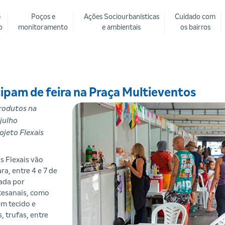
e
Poços e
Ações Sociourbanísticas
Cuidado com
o
monitoramento
e ambientais
os bairros
ipam de feira na Praça Multieventos
rodutos na
 julho
ojeto Flexais
s Flexais vão
ra, entre 4 e 7 de
tada por
tesanais, como
em tecido e
, trufas, entre