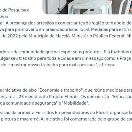
o de Pesquisa e
tivar
. A presença dos artesãos e comerciantes da região tem apoio do
iva para promover o empreendedorismo local. Medidas para estimu
de 2022 pelo Município de Maceió, Ministério Público Federal, Mi
ras da comunidade que vai expor seus produtos. Ela faz bolos d
ulgar seu trabalho para toda a cidade em um espaço como a Praça
cio e mostrar nosso trabalho para mais pessoas", afirmou.
iniciativa do eixo "Economia e trabalho", que reúne medidas par
entam as 23 medidas do Projeto Flexais. Os demais são: "Educação,
o da comunidade e segurança" e "Mobilidade".
alização da primeira Feira dos Empreendedores do Flexal, organizad
pintura e macramê. A iniciativa foi comemorada pelo grupo de co