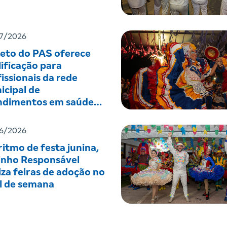
7/2026
jeto do PAS oferece
ificação para
issionais da rede
icipal de
ndimentos em saúde
tal
6/2026
itmo de festa junina,
inho Responsável
iza feiras de adoção no
al de semana