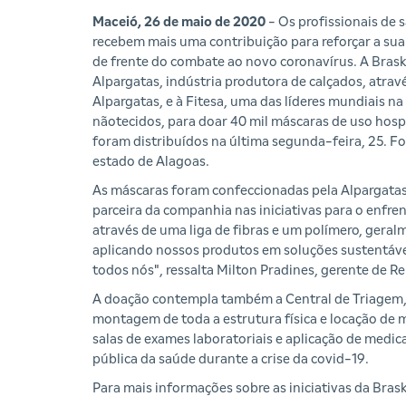
Maceió, 26 de maio de 2020
- Os profissionais de 
recebem mais uma contribuição para reforçar a sua
de frente do combate ao novo coronavírus. A Brask
Alpargatas, indústria produtora de calçados, atravé
Alpargatas, e à Fitesa, uma das líderes mundiais na
nãotecidos, para doar 40 mil máscaras de uso hospi
foram distribuídos na última segunda-feira, 25. F
estado de Alagoas.
As máscaras foram confeccionadas pela Alpargatas 
parceira da companhia nas iniciativas para o enfr
através de uma liga de fibras e um polímero, geral
aplicando nossos produtos em soluções sustentávei
todos nós", ressalta Milton Pradines, gerente de R
A doação contempla também a Central de Triagem,
montagem de toda a estrutura física e locação de mo
salas de exames laboratoriais e aplicação de medic
pública da saúde durante a crise da covid-19.
Para mais informações sobre as iniciativas da Bras