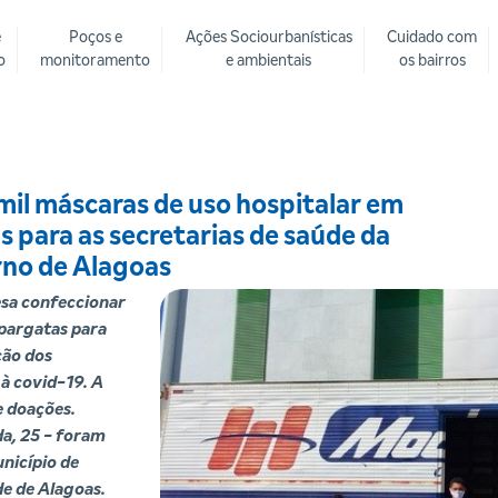
e
Poços e
Ações Sociourbanísticas
Cuidado com
o
monitoramento
e ambientais
os bairros
mil máscaras de uso hospitalar em
s para as secretarias de saúde da
rno de Alagoas
esa confeccionar
lpargatas para
ção dos
 à covid-19. A
e doações.
a, 25 - foram
nicípio de
de de Alagoas.