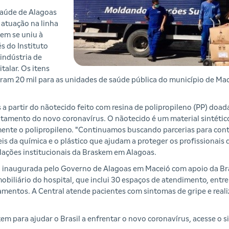
saúde de Alagoas
 atuação na linha
em se uniu à
s do Instituto
 indústria de
talar. Os itens
oram 20 mil para as unidades de saúde pública do município de Mac
a partir do nãotecido feito com resina de polipropileno (PP) doad
entamento do novo coronavírus. O nãotecido é um material sintétic
mente o polipropileno. "Continuamos buscando parcerias para cont
s da química e o plástico que ajudam a proteger os profissionais
elações institucionais da Braskem em Alagoas.
 inaugurada pelo Governo de Alagoas em Maceió com apoio da Bra
biliário do hospital, que inclui 30 espaços de atendimento, entre l
amentos. A Central atende pacientes com sintomas de gripe e reali
kem para ajudar o Brasil a enfrentar o novo coronavírus, acesse o