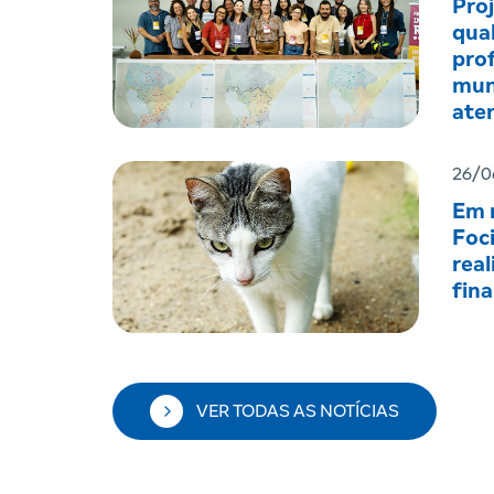
Pro
qual
prof
mun
ate
men
26/0
Em r
Foc
real
fin
VER TODAS AS NOTÍCIAS