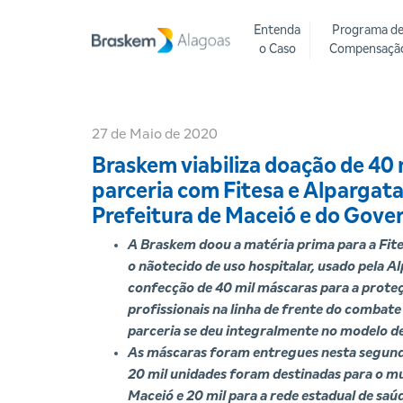
Entenda
Programa d
o Caso
Compensaçã
27 de Maio de 2020
Braskem viabiliza doação de 40 
parceria com Fitesa e Alpargata
Prefeitura de Maceió e do Gove
A Braskem doou a matéria prima para a Fit
o nãotecido de uso hospitalar, usado pela A
confecção de 40 mil máscaras para a prote
profissionais na linha de frente do combate
parceria se deu integralmente no modelo d
As máscaras foram entregues nesta segund
20 mil unidades foram destinadas para o mu
Maceió e 20 mil para a rede estadual de saú