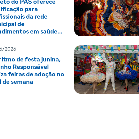
jeto do PAS oferece
ificação para
issionais da rede
icipal de
ndimentos em saúde
tal
6/2026
itmo de festa junina,
inho Responsável
iza feiras de adoção no
al de semana