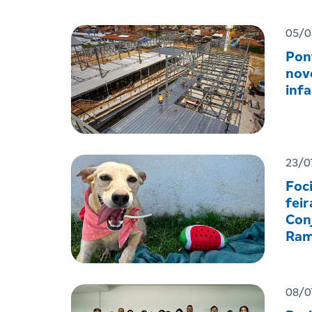
05/0
Pon
nov
infa
23/0
Foc
feir
Con
Ram
08/0