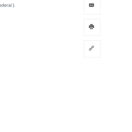
ederal
).