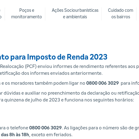
e
Poços e
Ações Sociourbanísticas
Cuidado com
o
monitoramento
e ambientais
os bairros
nto para Imposto de Renda 2023
Realocação (PCF) enviou informes de rendimento referentes aos 
tificação dos informes enviados anteriormente.
os e os moradores também podem ligar no
0800 006 3029
para inf
 dúvidas e auxiliar no preenchimento da declaração ou retificação,
ira quinzena de julho de 2023 e funciona nos seguintes horários:
ara o telefone
0800 006 3029
. As ligações para o número são de gr
 das 8h às 18h
, exceto em feriados.