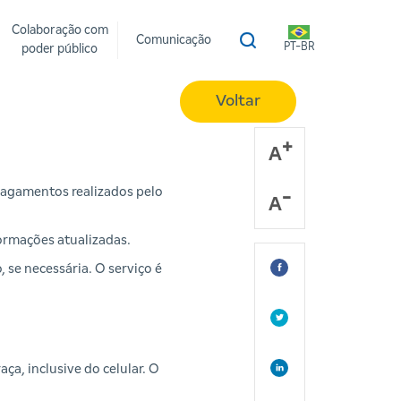
Colaboração com
Comunicação
PT-BR
poder público
Voltar
A
pagamentos realizados pelo
A
ormações atualizadas.
 se necessária. O serviço é
aça, inclusive do celular. O