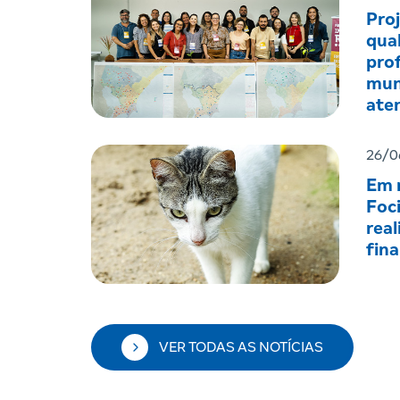
Pro
qual
prof
mun
ate
men
26/0
Em r
Foc
real
fin
VER TODAS AS NOTÍCIAS