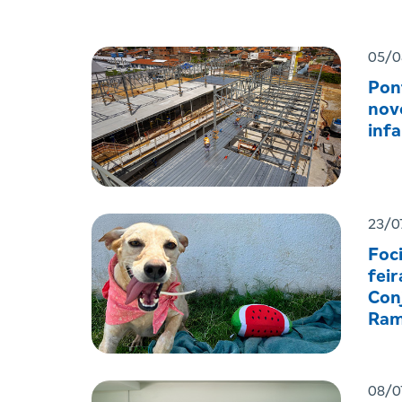
05/0
Pon
nov
infa
23/0
Foc
feir
Con
Ram
08/0