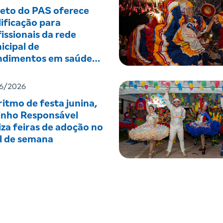
jeto do PAS oferece
ificação para
issionais da rede
icipal de
ndimentos em saúde
tal
6/2026
itmo de festa junina,
inho Responsável
iza feiras de adoção no
al de semana