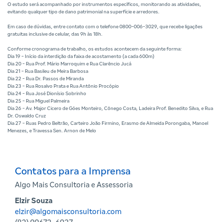
O estudo será acompanhado por instrumentos específicos, monitorando as atividades,
evitando qualquer tipo de dano patrimonial na superfície e arredores.
Em caso de dúvidas, entre contato com o telefone 0800-006-3029, que recebe ligações
gratuitas inclusive de celular, das 9h às 18h.
Conforme cronograma de trabalho, os estudos acontecem da seguinte forma:
Dia 19 - Início da interdição da faixa de acostamento (a cada 600m)
Dia 20 - Rua Prof. Mário Marroquim e Rua Clarêncio Jucá
Dia 21 - Rua Basileu de Meira Barbosa
Dia 22 - Rua Dr. Passos de Miranda
Dia 23 - Rua Rosalvo Prata e Rua Antônio Procópio
Dia 24 - Rua José Dionísio Sobrinho
Dia 25 - Rua Miguel Palmeira
Dia 26 - Av. Major Cicero de Góes Monteiro, Cônego Costa, Ladeira Prof. Benedito Silva, e Rua
Dr. Oswaldo Cruz
Dia 27 - Ruas Pedro Beltrão, Carteiro João Firmino, Erasmo de Almeida Porongaba, Manoel
Menezes, e Travessa Sen. Arnon de Melo
Contatos para a Imprensa
Algo Mais Consultoria e Assessoria
Elzir Souza
elzir@algomaisconsultoria.com