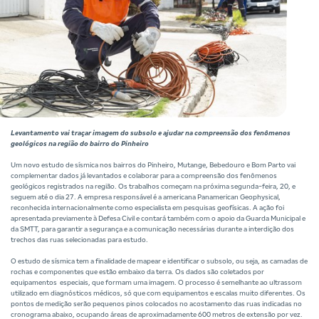
Levantamento vai traçar imagem do subsolo e ajudar na compreensão dos fenômenos
geológicos na região do bairro do Pinheiro
Um novo estudo de sísmica nos bairros do Pinheiro, Mutange, Bebedouro e Bom Parto vai
complementar dados já levantados e colaborar para a compreensão dos fenômenos
geológicos registrados na região. Os trabalhos começam na próxima segunda-feira, 20, e
seguem até o dia 27. A empresa responsável é a americana Panamerican Geophysical,
reconhecida internacionalmente como especialista em pesquisas geofísicas. A ação foi
apresentada previamente à Defesa Civil e contará também com o apoio da Guarda Municipal e
da SMTT, para garantir a segurança e a comunicação necessárias durante a interdição dos
trechos das ruas selecionadas para estudo.
O estudo de sísmica tem a finalidade de mapear e identificar o subsolo, ou seja, as camadas de
rochas e componentes que estão embaixo da terra. Os dados são coletados por
equipamentos especiais, que formam uma imagem. O processo é semelhante ao ultrassom
utilizado em diagnósticos médicos, só que com equipamentos e escalas muito diferentes. Os
pontos de medição serão pequenos pinos colocados no acostamento das ruas indicadas no
cronograma abaixo, ocupando áreas de aproximadamente 600 metros de extensão por vez.