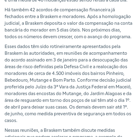
e uma média de 40 mudanças estão sendo feitas a cada dia.
Há também 42 acordos de compensação financeira já
fechados entre a Braskem e moradores. Após a homologação
judicial, a Braskem deposita o valor da compensação na conta
bancária do morador em 5 dias úteis. Nos próximos dias,
todos os números devem crescer, com o avanço do programa.
Esses dados têm sido rotineiramente apresentados pela
Braskem às autoridades, em reuniões de acompanhamento
do acordo assinado em 3 de janeiro para a desocupação das
áreas de risco definidas pela Defesa Civil e a realocação dos
moradores de cerca de 4.500 imóveis dos bairros Pinheiro,
Bebedouro, Mutange e Bom Parto. Conforme decisão judicial
proferida pelo Juízo da 3ª Vara da Justiça Federal em Maceió,
moradores das encostas do Mutange, do Jardim Alagoas e da
área de resguardo em torno dos poços de sal têm até o dia 1º.
de abril para deixar suas casas. Os demais devem sair até 1º.
de junho, como medida preventiva de segurança em todos os
casos.
Nessas reuniões, a Braskem também discute medidas