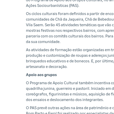
do Programa de Apoio aos Grupos Culturais, no âm
Ações Sociourbanísticas (PAS).
Os ciclos culturais foram definidos a partir de enc
comunidades de Chã da Jaqueira, Chã de Bebedour
Vila Saem. Serão 45 atividades temáticas que vão 
mostras festivas nos respectivos bairros, com apr
parceria com os comitês culturais dos bairros. Par
da sua comunidade.
As atividades de formação estão organizadas em três
produção e customização de roupas e adereços juni
brinquedos educativos e de bonecos. E, por último,
artesanato e decoração.
Apoio aos grupos
O Programa de Apoio Cultural também incentiva co
quadrilha junina, guerreiro e pastoril. Iniciado em
coreógrafos, figurinistas e músicos, aquisição de 
dos ensaios e deslocamento dos integrantes.
O PAS prevê outras ações na área de patrimônio e c
Bom Parto e Farol foi realizado por especialistas