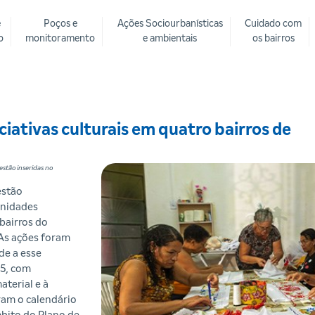
e
Poços e
Ações Sociourbanísticas
Cuidado com
o
monitoramento
e ambientais
os bairros
iciativas culturais em quatro bairros de
estão inseridas no
estão
unidades
bairros do
 As ações foram
de a esse
25, com
aterial e à
gram o calendário