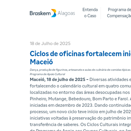
Entenda
Programa d
o Caso
Compensaçã
18 de Julho de 2025
Ciclos de oficinas fortalecem in
Maceió
Dança, produção de figurinos, artesanato e aulas de culinária de comidas típicas 
Programa de Apoio Cultural
Maceió, 18 de julho de 2025 -
Diversas atividades 
fortalecendo o calendário cultural em quatro com
localizadas no entorno das áreas desocupadas nos 
Pinheiro, Mutange, Bebedouro, Bom Parto e Farol.
iniciadas em dezembro de 2023. Dando continuida
processo, um novo ciclo teve início em julho de 20
iniciativas voltadas à preservação do patrimônio im
transferência de saberes. Os Ciclos Culturais inte