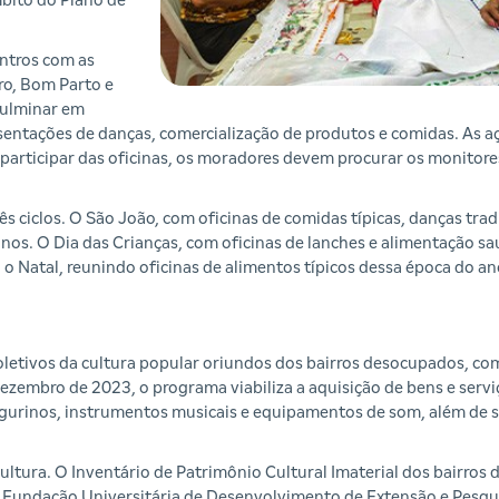
bito do Plano de
ontros com as
o, Bom Parto e
culminar em
esentações de danças, comercialização de produtos e comidas. As 
a participar das oficinas, os moradores devem procurar os monitor
 ciclos. O São João, com oficinas de comidas típicas, danças tradi
nos. O Dia das Crianças, com oficinas de lanches e alimentação sa
 o Natal, reunindo oficinas de alimentos típicos dessa época do an
letivos da cultura popular oriundos dos bairros desocupados, co
 dezembro de 2023, o programa viabiliza a aquisição de bens e serv
figurinos, instrumentos musicais e equipamentos de som, além de 
ultura. O Inventário de Patrimônio Cultural Imaterial dos bairros
 da Fundação Universitária de Desenvolvimento de Extensão e Pes