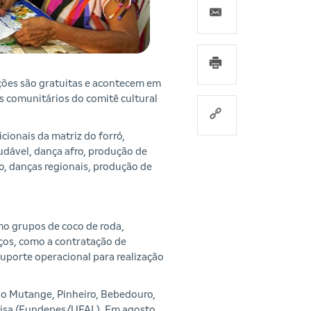
ações são gratuitas e acontecem em
es comunitários do comitê cultural
cionais da matriz do forró,
udável, dança afro, produção de
o, danças regionais, produção de
mo grupos de coco de roda,
iços, como a contratação de
suporte operacional para realização
 do Mutange, Pinheiro, Bebedouro,
quisa (Fundepes/UFAL). Em agosto,