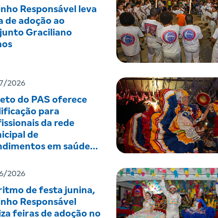
inho Responsável leva
a de adoção ao
junto Graciliano
os
7/2026
jeto do PAS oferece
ificação para
issionais da rede
icipal de
ndimentos em saúde
tal
6/2026
itmo de festa junina,
inho Responsável
iza feiras de adoção no