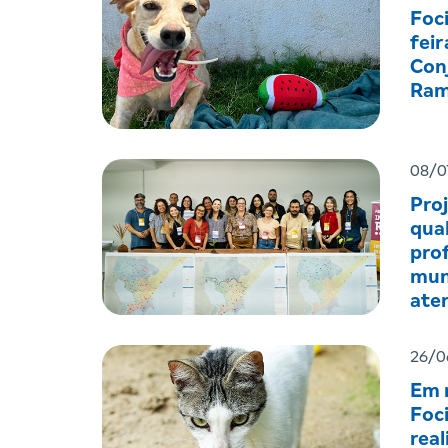
Foc
feir
Con
Ram
08/0
Pro
qual
prof
mun
ate
men
26/0
Em r
Foc
real