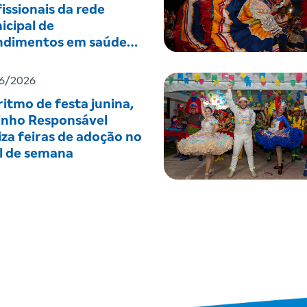
issionais da rede
icipal de
ndimentos em saúde
tal
6/2026
itmo de festa junina,
inho Responsável
iza feiras de adoção no
al de semana