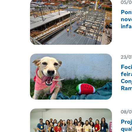
05/0
Pon
nov
infa
23/0
Foc
feir
Con
Ram
08/0
Pro
qual