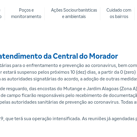
e
Poços e
Ações Sociourbanísticas
Cuidado com
o
monitoramento
e ambientais
os bairros
tendimento da Central do Morador
árias para o enfrentamento e prevenção ao coronavirus, bem com
stará suspenso pelos próximos 10 (dez) dias, a partir da 0 (zero)
 as autoridades signatárias do acordo, a adoção de outras medidas
 de resguardo, das encostas do Mutange e Jardim Alagoas (Zona A)
pes de campo ficarão responsáveis pelo recebimento de document
elas autoridades sanitárias de prevenção ao coronavirus. Todas 
, que terá sua operação intensificada. As reuniões já agendadas p