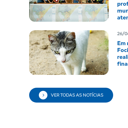
prof
mun
ate
men
26/0
Em r
Foc
real
fin
VER TODAS AS NOTÍCIAS