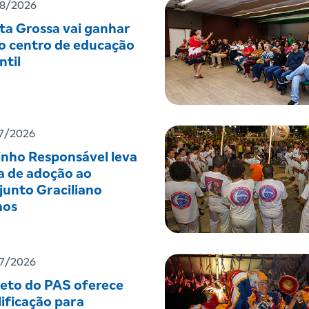
8/2026
ta Grossa vai ganhar
o centro de educação
ntil
7/2026
inho Responsável leva
a de adoção ao
junto Graciliano
os
7/2026
jeto do PAS oferece
ificação para