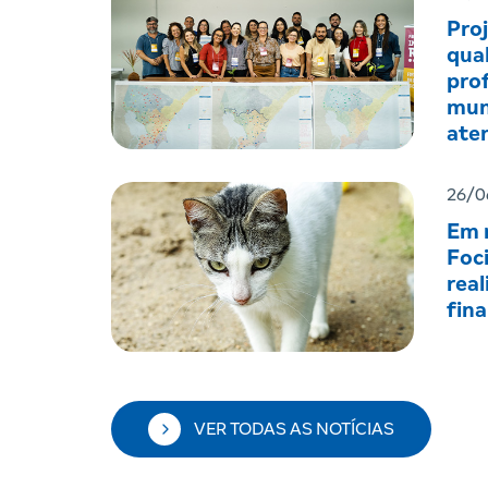
Pro
qual
prof
mun
ate
men
26/0
Em r
Foc
real
fin
VER TODAS AS NOTÍCIAS