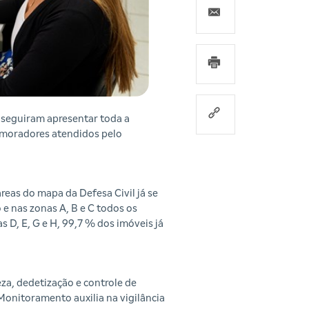
nseguiram apresentar toda a
s moradores atendidos pelo
eas do mapa da Defesa Civil já se
e nas zonas A, B e C todos os
 D, E, G e H, 99,7 % dos imóveis já
za, dedetização e controle de
Monitoramento auxilia na vigilância