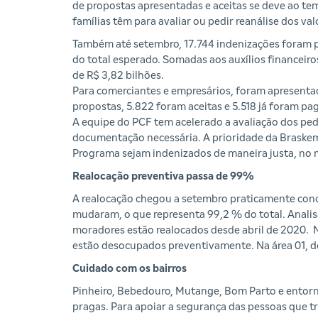
de propostas apresentadas e aceitas se deve ao te
famílias têm para avaliar ou pedir reanálise dos val
Também até setembro, 17.744 indenizações foram
do total esperado. Somadas aos auxílios financeiros
de R$ 3,82 bilhões.
Para comerciantes e empresários, foram apresenta
propostas, 5.822 foram aceitas e 5.518 já foram pa
A equipe do PCF tem acelerado a avaliação dos ped
documentação necessária. A prioridade da Braskem 
Programa sejam indenizados de maneira justa, no 
Realocação preventiva passa de 99%
A realocação chegou a setembro praticamente concl
mudaram, o que representa 99,2 % do total. Analisa
moradores estão realocados desde abril de 2020. Na 
estão desocupados preventivamente. Na área 01, d
Cuidado com os bairros
Pinheiro, Bebedouro, Mutange, Bom Parto e entorno
pragas. Para apoiar a segurança das pessoas que tr