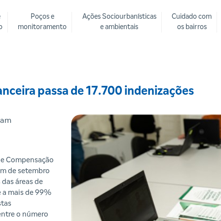
e
Poços e
Ações Sociourbanísticas
Cuidado com
o
monitoramento
e ambientais
os bairros
ceira passa de 17.700 indenizações
oram
de Compensação
fim de setembro
 das áreas de
 a mais de 99%
stas
 entre o número