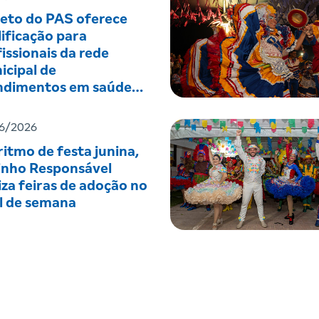
jeto do PAS oferece
ificação para
issionais da rede
icipal de
ndimentos em saúde
tal
6/2026
itmo de festa junina,
inho Responsável
iza feiras de adoção no
al de semana