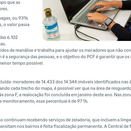
mpo que as
ores.
 pagas, ou 93%
, o valor passa
das 6.102
gas.
idos de reanálise e trabalha para ajudar os moradores que não co
é a segurança das pessoas, e o objetivo do PCF é garantir que o
menor tempo possível.
uída: moradores de 14.433 dos 14.544 imóveis identificados nas ár
ndo cada trecho do mapa, é possível ver que na área de resguardo 
zona F, a realocação foi concluída em janeiro deste ano. Nas zonas
e monitoramento, esse percentual é de 97 %.
 continuam recebendo serviços de zeladoria, que incluem a limpe
ansitam nos bairros é feita fiscalização permanente. A Central de 