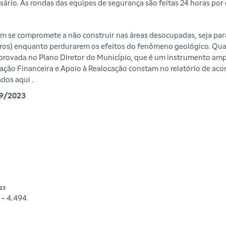
ssário. As rondas das equipes de segurança são feitas 24 horas por 
 se compromete a não construir nas áreas desocupadas, seja para 
utros) enquanto perdurarem os efeitos do fenômeno geológico. Qua
 aprovada no Plano Diretor do Município, que é um instrumento am
ação Financeira e Apoio à Realocação constam no relatório de 
tados
aqui
.
9/2023
23
 - 4.494