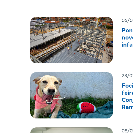
05/0
Pon
nov
infa
23/0
Foc
feir
Con
Ram
08/0