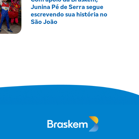
Junina Pé de Serra segue
escrevendo sua história no
São João