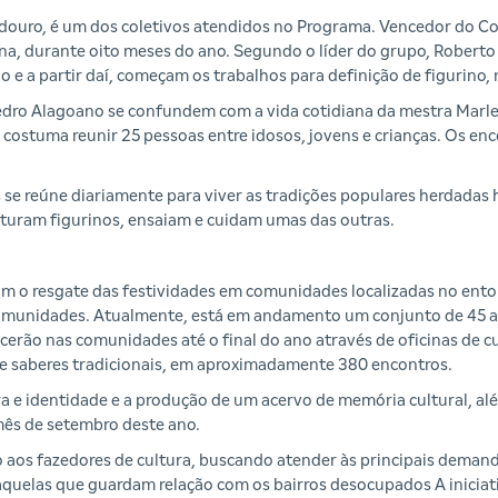
edouro, é um dos coletivos atendidos no Programa. Vencedor do C
na, durante oito meses do ano. Segundo o líder do grupo, Roberto
 e a partir daí, começam os trabalhos para definição de figurino, 
edro Alagoano se confundem com a vida cotidiana da mestra Marle
e costuma reunir 25 pessoas entre idosos, jovens e crianças. Os en
 reúne diariamente para viver as tradições populares herdadas h
osturam figurinos, ensaiam e cuidam umas das outras.
m o resgate das festividades em comunidades localizadas no ento
s comunidades. Atualmente, está em andamento um conjunto de 45 
ecerão nas comunidades até o final do ano através de oficinas de cu
de saberes tradicionais, em aproximadamente 380 encontros.
ra e identidade e a produção de um acervo de memória cultural, a
mês de setembro deste ano.
to aos fazedores de cultura, buscando atender às principais deman
 aquelas que guardam relação com os bairros desocupados A iniciat