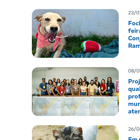
23/0
Foc
feir
Con
Ram
08/0
Pro
qual
prof
mun
ate
men
26/0
Em r