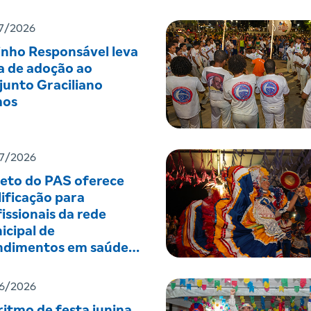
7/2026
inho Responsável leva
a de adoção ao
junto Graciliano
os
7/2026
jeto do PAS oferece
ificação para
issionais da rede
icipal de
ndimentos em saúde
tal
6/2026
itmo de festa junina,