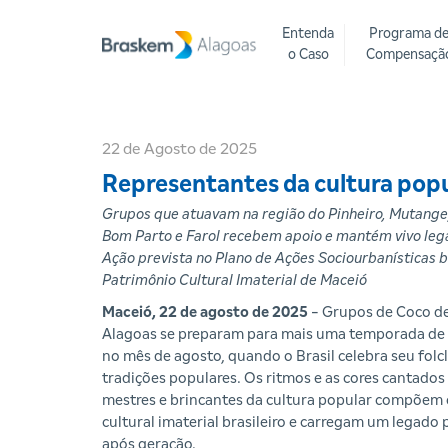
Entenda
Programa d
o Caso
Compensaçã
22 de Agosto de 2025
Representantes da cultura popu
Grupos que atuavam na região do Pinheiro, Mutange
Bom Parto e Farol recebem apoio e mantém vivo lega
Ação prevista no Plano de Ações Sociourbanísticas 
Patrimônio Cultural Imaterial de Maceió
Maceió, 22 de agosto de 2025
- Grupos de Coco d
Alagoas se preparam para mais uma temporada de
no mês de agosto, quando o Brasil celebra seu folcl
tradições populares. Os ritmos e as cores cantado
mestres e brincantes da cultura popular compõem
cultural imaterial brasileiro e carregam um legado
após geração.