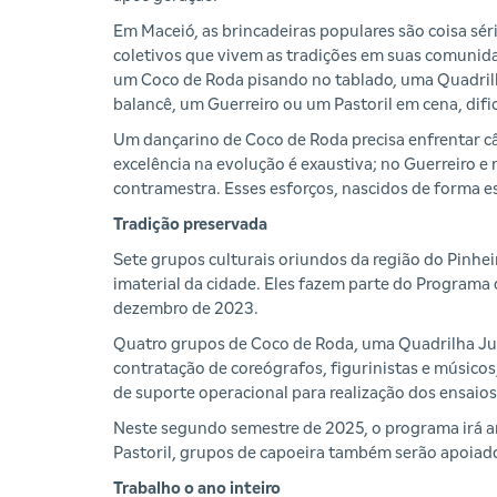
Em Maceió, as brincadeiras populares são coisa sér
coletivos que vivem as tradições em suas comuni
um Coco de Roda pisando no tablado, uma Quadri
balancê, um Guerreiro ou um Pastoril em cena, dif
Um dançarino de Coco de Roda precisa enfrentar câi
excelência na evolução é exaustiva; no Guerreiro 
contramestra. Esses esforços, nascidos de forma 
Tradição preservada
Sete grupos culturais oriundos da região do Pinhe
imaterial da cidade. Eles fazem parte do Programa 
dezembro de 2023.
Quatro grupos de Coco de Roda, uma Quadrilha Juni
contratação de coreógrafos, figurinistas e músico
de suporte operacional para realização dos ensaio
Neste segundo semestre de 2025, o programa irá amp
Pastoril, grupos de capoeira também serão apoiad
Trabalho o ano inteiro