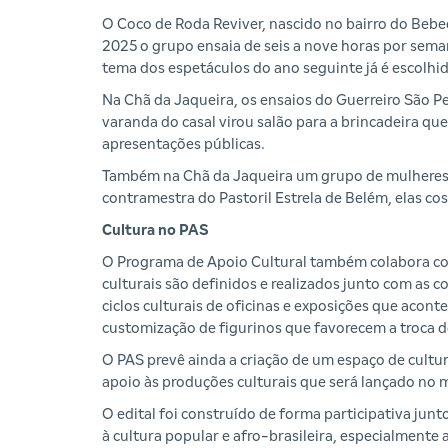
O Coco de Roda Reviver, nascido no bairro do Beb
2025 o grupo ensaia de seis a nove horas por sema
tema dos espetáculos do ano seguinte já é escolhido
Na Chã da Jaqueira, os ensaios do Guerreiro São P
varanda do casal virou salão para a brincadeira qu
apresentações públicas.
Também na Chã da Jaqueira um grupo de mulheres se
contramestra do Pastoril Estrela de Belém, elas c
Cultura no PAS
O Programa de Apoio Cultural também colabora co
culturais são definidos e realizados junto com a
ciclos culturais de oficinas e exposições que acont
customização de figurinos que favorecem a troca 
O PAS prevê ainda a criação de um espaço de cultu
apoio às produções culturais que será lançado no 
O edital foi construído de forma participativa jun
à cultura popular e afro-brasileira, especialmente