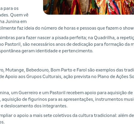
ia para os
dades. Quem vê
lha Junina em
icilmente faz ideia do número de horas e pessoas que fazem o show
mbras para fazer nascer a pisada perfeita; na Quadrilha, a repeti
e no Pastoril, são necessários anos de dedicação para formação d
espontânea geram identidade e pertencimento.
iro, Mutange, Bebedouro, Bom Parto e Farol são exemplos das tradi
de Apoio aos Grupos Culturais, ação prevista no Plano de Ações So
na, um Guerreiro e um Pastoril recebem apoio para aquisição de b
s, aquisição de figurinos para as apresentações, instrumentos mu
s e deslocamento dos integrantes.
liar o apoio a mais sete coletivos da cultura tradicional: além d
os.