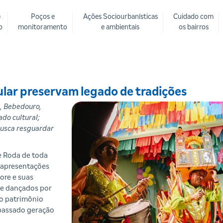
e
Poços e
Ações Sociourbanísticas
Cuidado com
o
monitoramento
e ambientais
os bairros
lar preservam legado de tradições
, Bebedouro,
do cultural;
busca resguardar
e Roda de toda
 apresentações
ore e suas
s e dançados por
 o patrimônio
 passado geração