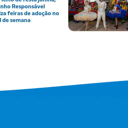
inho Responsável
iza feiras de adoção no
al de semana