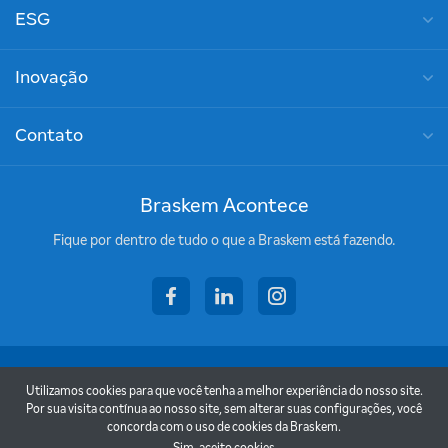
ESG
Inovação
Contato
Braskem Acontece
Fique por dentro de tudo o que a Braskem está fazendo.
facebook
linkedin
instagram
Copyright © 2026 - Braskem
Utilizamos cookies para que você tenha a melhor experiência do nosso site.
Termos de uso
Por sua visita contínua ao nosso site, sem alterar suas configurações, você
concorda com o uso de cookies da Braskem.
Política de privacidade