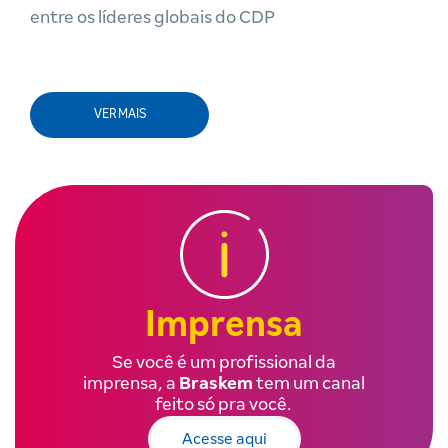
entre os líderes globais do CDP
VER MAIS
Imprensa
Se você é um profissional da
imprensa, a
Braskem
tem um canal
feito só pra você.
Acesse aqui