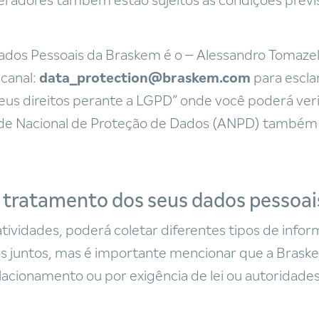
radores também estão sujeitos as condições previs
dos Pessoais da Braskem é o – Alessandro Tomazel
canal:
data_protection@braskem.com
para escla
eus direitos perante a LGPD” onde você poderá verif
de Nacional de Proteção de Dados (ANPD) também d
 tratamento dos seus dados pessoai
tividades, poderá coletar diferentes tipos de inf
 juntos, mas é importante mencionar que a Brask
lacionamento ou por exigência de lei ou autoridades