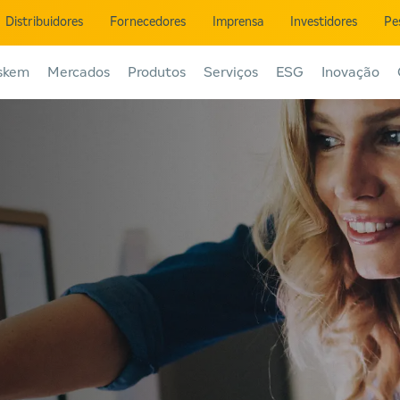
Distribuidores
Fornecedores
Imprensa
Investidores
Pe
skem
Mercados
Produtos
Serviços
ESG
Inovação