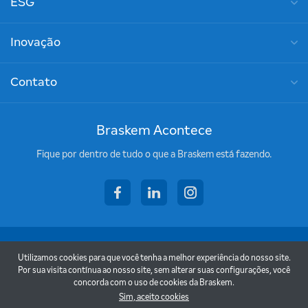
ESG
Inovação
Contato
Braskem Acontece
Fique por dentro de tudo o que a Braskem está fazendo.
facebook
linkedin
instagram
Copyright © 2026 - Braskem
Utilizamos cookies para que você tenha a melhor experiência do nosso site.
Termos de uso
Por sua visita contínua ao nosso site, sem alterar suas configurações, você
concorda com o uso de cookies da Braskem.
Política de privacidade
Sim, aceito cookies