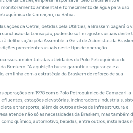
ntrole da Cetrel, empresa responsável pelo tratamento e
ais, monitoramento ambiental e fornecimento de água para uso
Petroquímico de Camaçari, na Bahia.
 ações da Cetrel, detidas pela Utilities, a Braskem pagará o v
conclusão da transação, podendo sofrer ajustes usuais deste t
ta à deliberação pela Assembleia Geral de Acionistas da Brask
ondições precedentes usuais neste tipo de operação.
rocessos ambientais das atividades do Polo Petroquímico de
da Braskem. "A aquisição busca garantir a segurança e a
lo, em linha com a estratégia da Braskem de reforço de sua
uas operações em 1978 com o Polo Petroquímico de Camaçari, a
fluentes, estações elevatórias, incineradores industriais, sis
oleta e transporte, além de outros ativos de infraestrutura e
resa atende não só as necessidades da Braskem, mas também 
como químico, automotivo, bebidas, entre outros, instaladas n