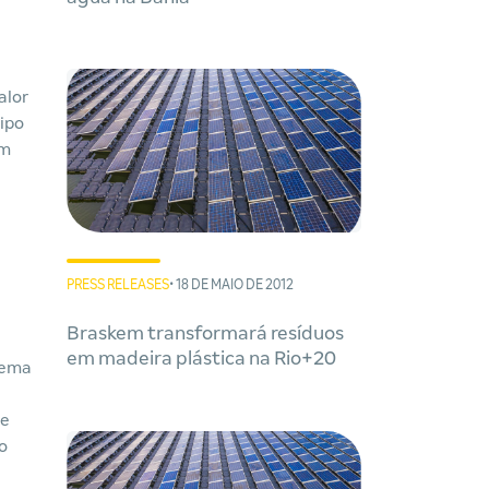
alor
ipo
em
PRESS RELEASES
• 18 DE MAIO DE 2012
Braskem transformará resíduos
em madeira plástica na Rio+20
tema
de
o