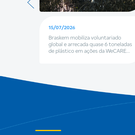
15/07/2026
, marcas
Braskem mobiliza voluntariado
 a
global e arrecada quase 6 toneladas
rasil
de plástico em ações da WeCARE
2026