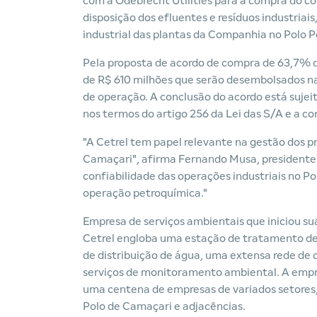
com a Odebrecht Utilities para a compra do co
disposição dos efluentes e resíduos industri
industrial das plantas da Companhia no Polo 
Pela proposta de acordo de compra de 63,7% das
de R$ 610 milhões que serão desembolsados na 
de operação. A conclusão do acordo está sujei
nos termos do artigo 256 da Lei das S/A e a c
"A Cetrel tem papel relevante na gestão dos p
Camaçari", afirma Fernando Musa, presidente 
confiabilidade das operações industriais no Po
operação petroquímica."
Empresa de serviços ambientais que iniciou s
Cetrel engloba uma estação de tratamento de e
de distribuição de água, uma extensa rede de c
serviços de monitoramento ambiental. A emp
uma centena de empresas de variados setores, 
Polo de Camaçari e adjacências.