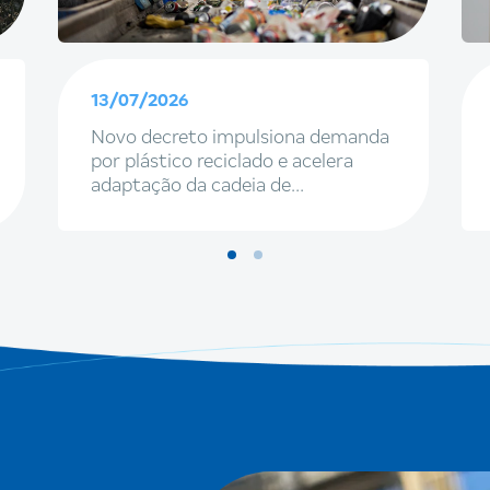
13/07/2026
Novo decreto impulsiona demanda
por plástico reciclado e acelera
adaptação da cadeia de
embalagens