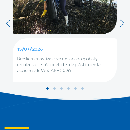
15/07/2026
Braskem moviliza el voluntariado global y
recolecta casi 6 toneladas de plástico en las
acciones de WeCARE 2026