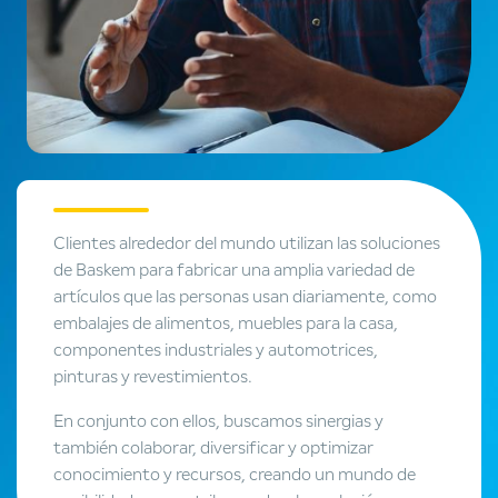
Clientes alrededor del mundo utilizan las soluciones
de Baskem para fabricar una amplia variedad de
artículos que las personas usan diariamente, como
embalajes de alimentos, muebles para la casa,
componentes industriales y automotrices,
pinturas y revestimientos.
En conjunto con ellos, buscamos sinergias y
también colaborar, diversificar y optimizar
conocimiento y recursos, creando un mundo de