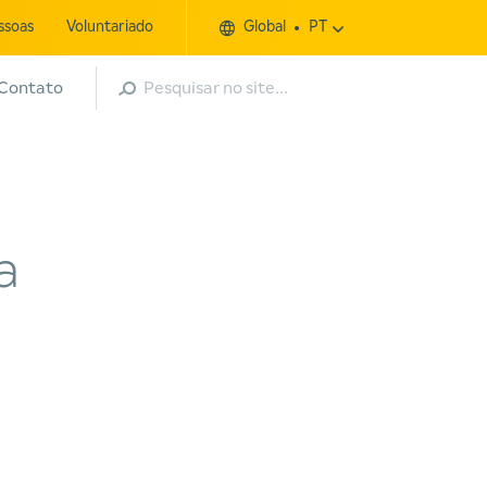
ssoas
Voluntariado
Global
PT
Pesquisar
Contato
a