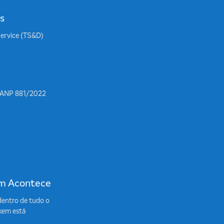
s
Service (TS&D)
 ANP 881/2022
m Acontece
dentro de tudo o
kem está