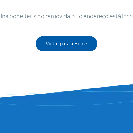
ina pode ter sido removida ou o endereço está inco
Voltar para a Home