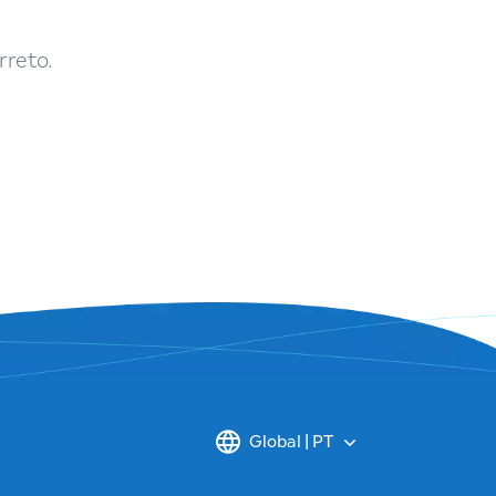
rreto.
Global | PT