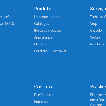
Produtos
Serviço
atuação
Linhas de produto
Technical 
ice (TS&D)
Catálogos
Voqen
Busca de produtos
Cazoolo
Área técnica
Vetting
Clientes
Resolução
Portfólio Sustentável
Contato
Braske
Fale Conosco
Fique por 
que a Bras
Imprensa
fazendo.