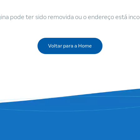
ina pode ter sido removida ou o endereço está inco
Voltar para a Home