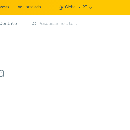
ssoas
Voluntariado
Global
PT
Pesquisar
Contato
a