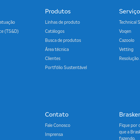
Produtos
Serviço
atuação
Linhas de produto
Technical 
ice (TS&D)
Catálogos
Voqen
Busca de produtos
Cazoolo
Área técnica
Vetting
Clientes
Resolução
Portfólio Sustentável
Contato
Braske
Fale Conosco
Fique por 
que a Bras
Imprensa
fazendo.