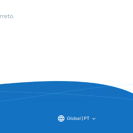
rreto.
Global | PT