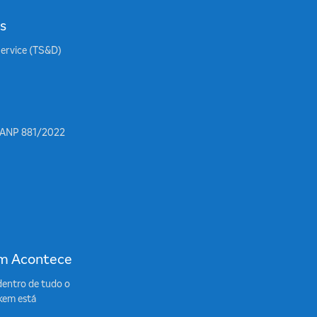
s
Service (TS&D)
 ANP 881/2022
m Acontece
dentro de tudo o
kem está