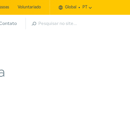
ssoas
Voluntariado
Global
PT
Pesquisar
Contato
a