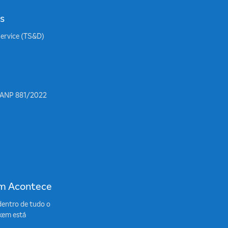
s
Service (TS&D)
 ANP 881/2022
m Acontece
dentro de tudo o
kem está