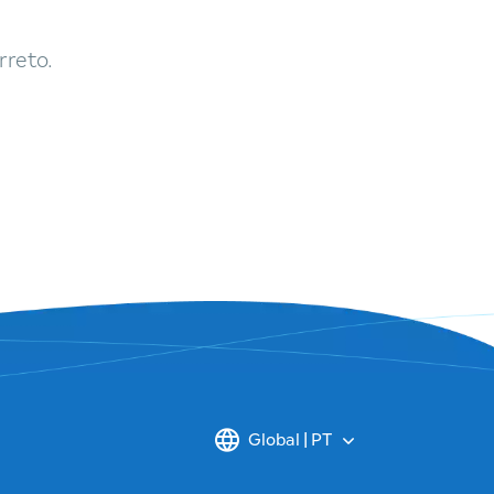
rreto.
Global | PT