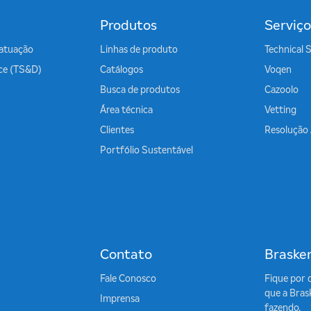
Produtos
Serviço
atuação
Linhas de produto
Technical 
ice (TS&D)
Catálogos
Voqen
Busca de produtos
Cazoolo
Área técnica
Vetting
Clientes
Resolução
Portfólio Sustentável
Contato
Braske
Fale Conosco
Fique por 
que a Bras
Imprensa
fazendo.