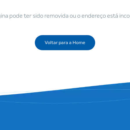
ina pode ter sido removida ou o endereço está inco
Voltar para a Home