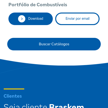
Portfólio de Combustíveis
P
Download
Enviar por email
Buscar Catálogos
Clientes
Seja cliente
Braskem