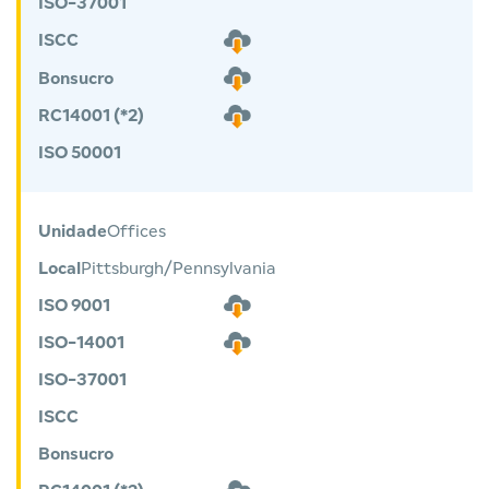
ISO-37001
ISCC
Bonsucro
RC14001 (*2)
ISO 50001
Unidade
Offices
Local
Pittsburgh/Pennsylvania
ISO 9001
ISO-14001
ISO-37001
ISCC
Bonsucro