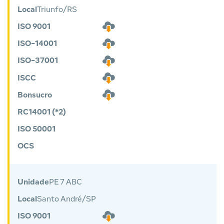
Local
Triunfo/RS
ISO 9001
ISO-14001
ISO-37001
ISCC
Bonsucro
RC14001 (*2)
ISO 50001
OCS
Unidade
PE 7 ABC
Local
Santo André/SP
ISO 9001