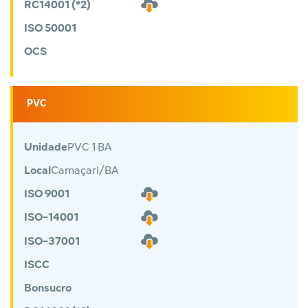
RC14001 (*2)
ISO 50001
OCS
PVC
Unidade
PVC 1 BA
Local
Camaçari/BA
ISO 9001
ISO-14001
ISO-37001
ISCC
Bonsucro