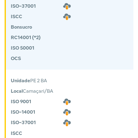
ISO-37001
ISCC
Bonsucro
RC14001 (*2)
ISO 50001
OCS
Unidade
PE 2 BA
Local
Camaçari/BA
ISO 9001
ISO-14001
ISO-37001
ISCC