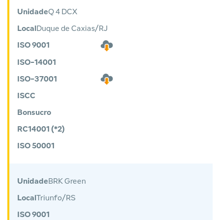
Unidade
Q 4 DCX
Local
Duque de Caxias/RJ
ISO 9001
ISO-14001
ISO-37001
ISCC
Bonsucro
RC14001 (*2)
ISO 50001
Unidade
BRK Green
Local
Triunfo/RS
ISO 9001