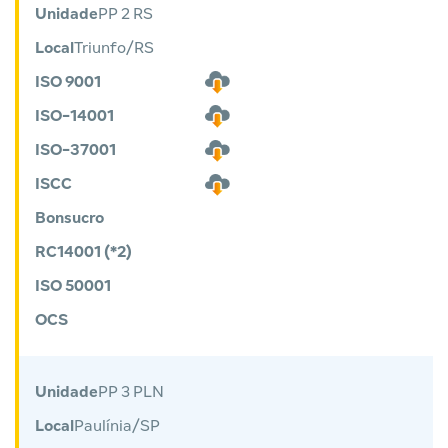
Unidade
PP 2 RS
Local
Triunfo/RS
ISO 9001
ISO-14001
ISO-37001
ISCC
Bonsucro
RC14001 (*2)
ISO 50001
OCS
Unidade
PP 3 PLN
Local
Paulínia/SP