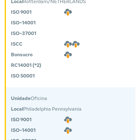
Local
Rotterdam/NETHERLANDS
ISO 9001
ISO-14001
ISO-37001
ISCC
Bonsucro
RC14001 (*2)
ISO 50001
Unidade
Oficina
Local
Philadelphia Pennsylvania
ISO 9001
ISO-14001