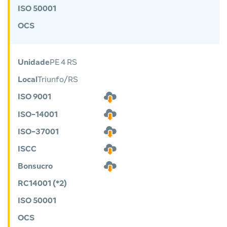
ISO 50001
OCS
Unidade
PE 4 RS
Local
Triunfo/RS
ISO 9001
ISO-14001
ISO-37001
ISCC
Bonsucro
RC14001 (*2)
ISO 50001
OCS