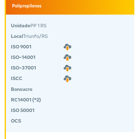
Polipropilenos
Unidade
PP 1 RS
Local
Triunfo/RS
ISO 9001
ISO-14001
ISO-37001
ISCC
Bonsucro
RC14001 (*2)
ISO 50001
OCS