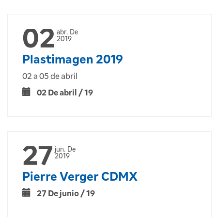
02
abr. De
2019
Plastimagen 2019
02 a 05 de abril
02 De abril / 19
27
jun. De
2019
Pierre Verger CDMX
27 De junio / 19