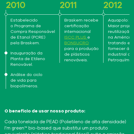
2010
2011
2012
Estabelecido
Braskem recebe
Aquapolo:
o Programa de
certificação
Maior projet
Compra Responsável
internacional
reutilização
de Etanol (PCRE)
ISCC PLUS
e
na América d
pela Braskem.
BONSUCRO
tratando es
para a produção
fornecer ág
Inauguração da
de plásticos
industrial a
Planta de Etileno
renováveis.
Petroquímic
Renovável.
Análise do ciclo
de vida para
biopolímeros.
O benefício de usar nosso produto:
Cada tonelada de PEAD (Polietileno de alta densidade)
I’m green™ bio-based que substitui um produto